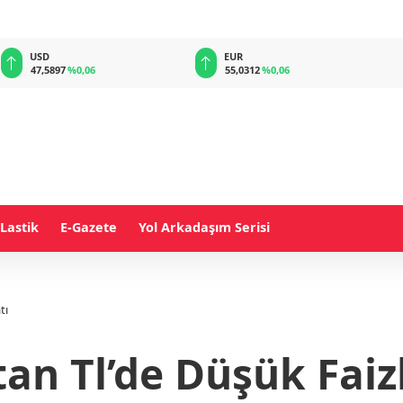
EUR
GBP
55,0312
%0,06
64,1972
%0,18
Lastik
E-Gazete
Yol Arkadaşım Serisi
atı
an Tl’de Düşük Faizl