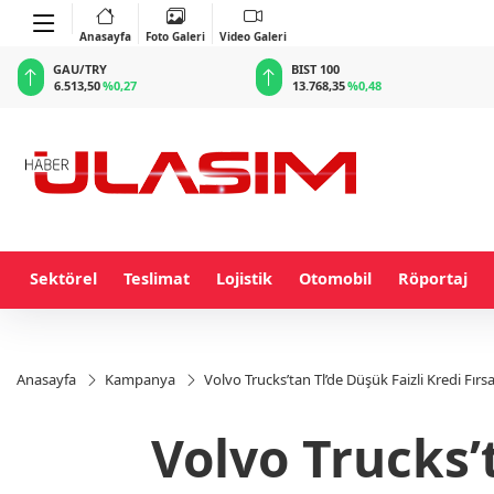
Anasayfa
Foto Galeri
Video Galeri
BIST 100
USD
13.768,35
%0,48
47,5897
%0,06
Sektörel
Teslimat
Lojistik
Otomobil
Röportaj
Anasayfa
Kampanya
Volvo Trucks’tan Tl’de Düşük Faizli Kredi Fırs
Volvo Trucks’t