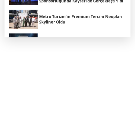
Sponsorluğunda Kayseri’de Gerçekleştirildi
Metro Turizm’in Premium Tercihi Neoplan
Skyliner Oldu
Mercedes-Benz Türk Dijital Hizmetleriyle
Filo Yönetiminde Yeni Dönem
Kozlu Gıda Scania Filosunu Büyütüyor
Mercedes-Benz Türk’ün Kamyon Odaklı İlk
Bayisi Heska Ankara Faaliyetlerine Daha da
Güçlü Devam Ediyor
Onaylar Ekspress'in Filosundaki Renault
Trucks Oranı, Yüzde 50'ye Ulaştı