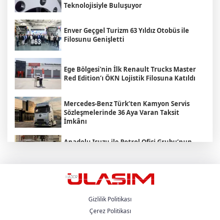
Teknolojisiyle Buluşuyor
Enver Geçgel Turizm 63 Yıldız Otobüs ile
Filosunu Genişletti
Ege Bölgesi'nin İlk Renault Trucks Master
Red Edition’ı ÖKN Lojistik Filosuna Katıldı
Mercedes-Benz Türk’ten Kamyon Servis
Sözleşmelerinde 36 Aya Varan Taksit
İmkânı
Anadolu Isuzu ile Petrol Ofisi Grubu’nun
Stratejik İş Birliği Üçüncü Yılında
Güçlenerek Devam Ediyor
MAN , "Driving. People. Partner."
Sloganıyla Eylül Ayındaki IAA
Transportation 2026'da
Gizlilik Politikası
Çerez Politikası