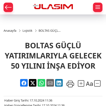
mat
Anasayfa
Lojistik
BOLTAS GÜÇLÜ
YATIRIMLARIYLA
GELECEK 50
BOLTAS GÜÇLÜ
YILINI İNŞA
EDİYOR
YATIRIMLARIYLA GELECEK
50 YILINI İNŞA EDİYOR
Haber Giriş Tarihi: 17.10.2024 11:36
Haber Güncellenme Tarihi: 17.10.2024 11:36