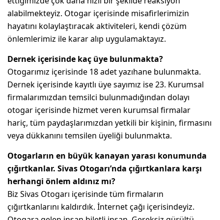
ettiğimizde çok daha hızlı bir şekilde reaksiyon
alabilmekteyiz. Otogar içerisinde misafirlerimizin
hayatını kolaylaştıracak aktiviteleri, kendi çözüm
önlemlerimiz ile karar alıp uygulamaktayız.
Dernek içerisinde kaç üye bulunmakta?
Otogarımız içerisinde 18 adet yazıhane bulunmakta.
Dernek içerisinde kayıtlı üye sayımız ise 23. Kurumsal
firmalarımızdan temsilci bulunmadığından dolayı
otogar içerisinde hizmet veren kurumsal firmalar
hariç, tüm paydaşlarımızdan yetkili bir kişinin, firmasını
veya dükkanını temsilen üyeliği bulunmakta.
Otogarların en büyük kanayan yarası konumunda
çığırtkanlar. Sivas Otogarı’nda çığırtkanlara karşı
herhangi önlem aldınız mı?
Biz Sivas Otogarı içerisinde tüm firmaların
çığırtkanlarını kaldırdık. İnternet çağı içerisindeyiz.
Otogara gelen insan biletli insan. Gereksiz gürültü