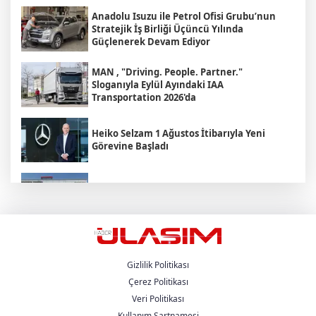
Anadolu Isuzu ile Petrol Ofisi Grubu’nun
Stratejik İş Birliği Üçüncü Yılında
Güçlenerek Devam Ediyor
MAN , "Driving. People. Partner."
Sloganıyla Eylül Ayındaki IAA
Transportation 2026'da
Heiko Selzam 1 Ağustos İtibarıyla Yeni
Görevine Başladı
Aybir Lojistik Filosunun Üçte İkisini
Renault Trucks Çekiciler Oluşturuyor
UND Genişletilmiş Yönetim Kurulu
Toplantısı, Heska Motorlu Araçlar
Sponsorluğunda Kayseri’de Gerçekleştirildi
Gizlilik Politikası
Çerez Politikası
Veri Politikası
Metro Turizm’in Premium Tercihi Neoplan
Skyliner Oldu
Kullanım Şartnamesi