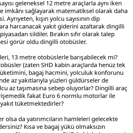
sayısı geleneksel 12 metre araçlarla aynı iken
nte imkânı sağlayarak matematiksel olarak daha
. Ayrıyeten, kışın yolcu sayısının dip
a harcanacak yakıt giderini azaltarak dingilli
piyasadan sildiler. Bırakın sıfır olarak talep
si görür oldu dingilli otobüsler.
ri, 13 metre otobüslerle barışabilecek mi?
otobüsler (zaten SHD kabin araçlarda henüz tek
 tüketimini, bagaj hacmini, yolculuk konforunu
nde az yakıtlarıyla yüzleri güldürseler de
yolcu az taşımasına sebep oluyorlar? Dingilli araç
erişemedik fakat Euro 6 normlu motorlar ile
 yakıt tüketmektedirler?
r olsa da yatırımcıların hamleleri gelecekte
 dersiniz? Kısa ve bagaj yükü olmaksızın