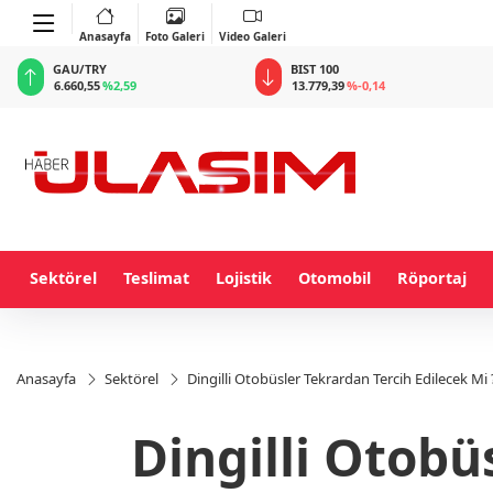
Anasayfa
Foto Galeri
Video Galeri
BIST 100
USD
13.779,39
%-0,14
47,6787
%0,18
Sektörel
Teslimat
Lojistik
Otomobil
Röportaj
Anasayfa
Sektörel
Dingilli Otobüsler Tekrardan Tercih Edilecek Mi 
Dingilli Otobü