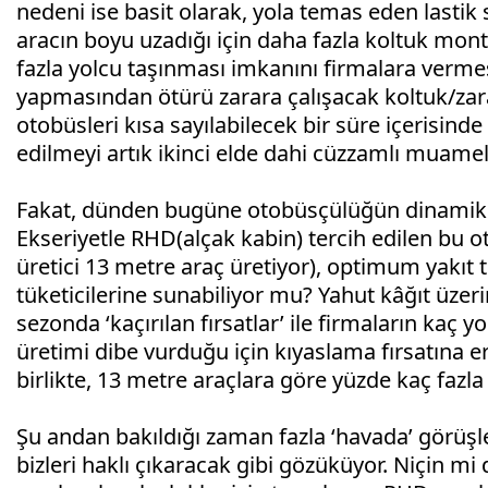
nedeni ise basit olarak, yola temas eden lastik 
aracın boyu uzadığı için daha fazla koltuk mo
fazla yolcu taşınması imkanını firmalara vermesi
yapmasından ötürü zarara çalışacak koltuk/zarar
otobüsleri kısa sayılabilecek bir süre içerisinde 
edilmeyi artık ikinci elde dahi cüzzamlı muamele
Fakat, dünden bugüne otobüsçülüğün dinamikle
Ekseriyetle RHD(alçak kabin) tercih edilen bu 
üretici 13 metre araç üretiyor), optimum yakıt
tüketicilerine sunabiliyor mu? Yahut kâğıt üzeri
sezonda ‘kaçırılan fırsatlar’ ile firmaların kaç 
üretimi dibe vurduğu için kıyaslama fırsatına 
birlikte, 13 metre araçlara göre yüzde kaç fazla
Şu andan bakıldığı zaman fazla ‘havada’ görüşle
bizleri haklı çıkaracak gibi gözüküyor. Niçin mi