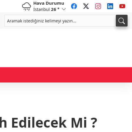
Hava Durumu
İstanbul
26 °
CHF
CAD
59,0083
%0,82
34,1883
%0,73
h Edilecek Mi ?