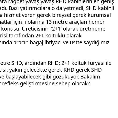
lara rağbet yavaş yavaş RHD kabinlerin en geniş
. Bazı yatırımcılara o da yetmedi, SHD kabinli
a hizmet veren gerek bireysel gerek kurumsal
hatlar için filolarına 13 metre araçları hemen
 konusu. Üreticisinin ‘2+1’ olarak üretmeme
erisi tarafından 2+1 koltuklu olarak
ında aracın bagaj ihtiyacı ve üstte saydığımız
metre SHD, ardından RHD; 2+1 koltuk furyası ile
cısı, yakın gelecekte gerek RHD gerek SHD
ye başlayabilecek gibi gözüküyor. Bakalım
ir refleks geliştirmesine sebep olacak?