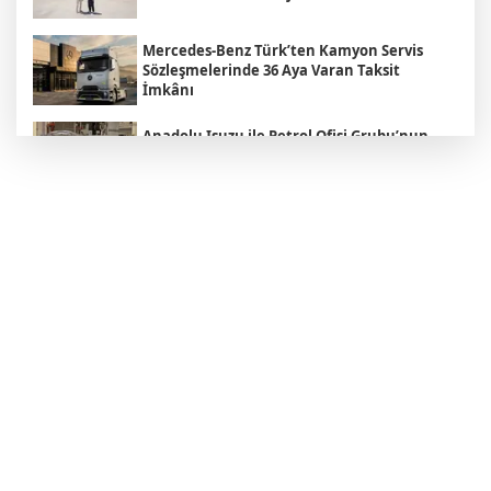
Mercedes-Benz Türk’ten Kamyon Servis
Sözleşmelerinde 36 Aya Varan Taksit
İmkânı
Anadolu Isuzu ile Petrol Ofisi Grubu’nun
Stratejik İş Birliği Üçüncü Yılında
Güçlenerek Devam Ediyor
MAN , "Driving. People. Partner."
Sloganıyla Eylül Ayındaki IAA
Transportation 2026'da
Heiko Selzam 1 Ağustos İtibarıyla Yeni
Görevine Başladı
Aybir Lojistik Filosunun Üçte İkisini
Renault Trucks Çekiciler Oluşturuyor