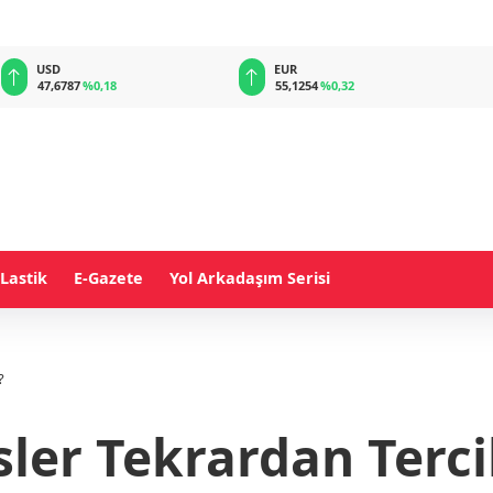
EUR
GBP
55,1254
%0,32
64,3468
%0,38
Lastik
E-Gazete
Yol Arkadaşım Serisi
?
sler Tekrardan Terci