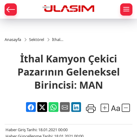
mat
Anasayfa
Sektörel
İthal
Kamyon
Çekici
İthal Kamyon Çekici
Pazarının
Geleneksel
Birincisi:
Pazarının Geleneksel
MAN
Birincisi: MAN
Haber Giriş Tarihi: 18.01.2021 00:00
Haber Güncellenme Tarihi: 18.01.2021 00:00