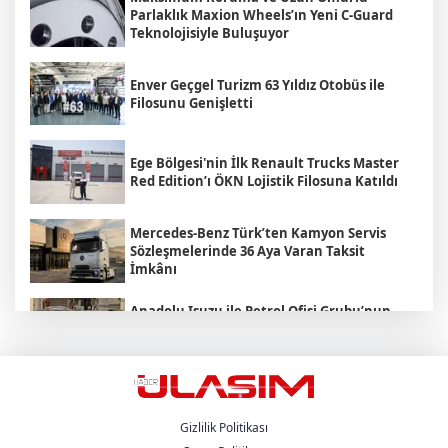
Parlaklık Maxion Wheels’ın Yeni C-Guard
Teknolojisiyle Buluşuyor
Enver Geçgel Turizm 63 Yıldız Otobüs ile
Filosunu Genişletti
Ege Bölgesi'nin İlk Renault Trucks Master
Red Edition’ı ÖKN Lojistik Filosuna Katıldı
Mercedes-Benz Türk’ten Kamyon Servis
Sözleşmelerinde 36 Aya Varan Taksit
İmkânı
Anadolu Isuzu ile Petrol Ofisi Grubu’nun
Stratejik İş Birliği Üçüncü Yılında
Güçlenerek Devam Ediyor
MAN , "Driving. People. Partner."
Sloganıyla Eylül Ayındaki IAA
Transportation 2026'da
Gizlilik Politikası