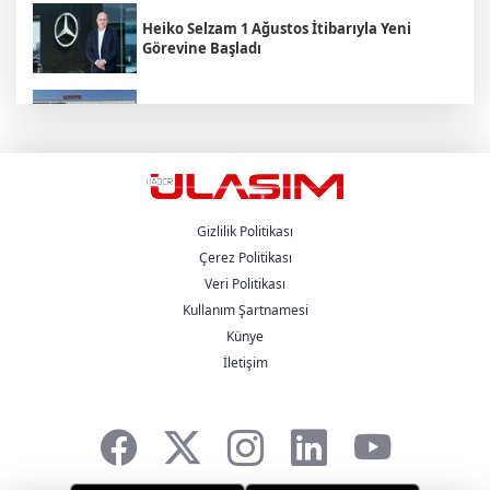
Heiko Selzam 1 Ağustos İtibarıyla Yeni
Görevine Başladı
Aybir Lojistik Filosunun Üçte İkisini
Renault Trucks Çekiciler Oluşturuyor
UND Genişletilmiş Yönetim Kurulu
Toplantısı, Heska Motorlu Araçlar
Sponsorluğunda Kayseri’de Gerçekleştirildi
Gizlilik Politikası
Çerez Politikası
Veri Politikası
Metro Turizm’in Premium Tercihi Neoplan
Skyliner Oldu
Kullanım Şartnamesi
Künye
İletişim
Mercedes-Benz Türk Dijital Hizmetleriyle
Filo Yönetiminde Yeni Dönem