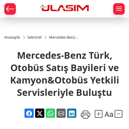
mat
Anasayfa
Sektörel
Mercedes-Benz
Türk, Otobüs
Satış Bayileri ve
Mercedes-Benz Türk,
Kamyon&Otobüs
Yetkili
Servisleriyle
Otobüs Satış Bayileri ve
Buluştu
Kamyon&Otobüs Yetkili
Servisleriyle Buluştu