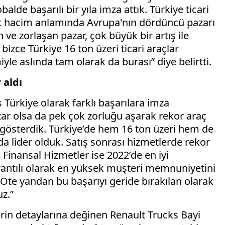
lde başarılı bir yıla imza attık. Türkiye ticari
ak hacim anlamında Avrupa'nın dördüncü pazarı
ve zorlaşan pazar, çok büyük bir artış ile
izce Türkiye 16 ton üzeri ticari araçlar
le aslında tam olarak da burası” diye belirtti.
 aldı
 Türkiye olarak farklı başarılara imza
pazar olsa da pek çok zorluğu aşarak rekor araç
e gösterdik. Türkiye’de hem 16 ton üzeri hem de
nda lider olduk. Satış sonrası hizmetlerde rekor
Finansal Hizmetler ise 2022’de en iyi
rantılı olarak en yüksek müşteri memnuniyetini
k. Öte yandan bu başarıyı geride bırakılan olarak
z.”
lerin detaylarına değinen Renault Trucks Bayi