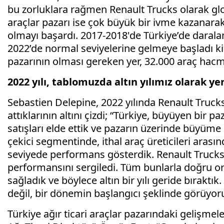
bu zorluklara rağmen Renault Trucks olarak globa
araçlar pazarı ise çok büyük bir ivme kazanar
olmayı başardı. 2017-2018'de Türkiye’de daralan 
2022’de normal seviyelerine gelmeye başladı ki b
pazarının olması gereken yer, 32.000 araç hacmiy
2022 yılı, tablomuzda altın yılımız olarak yer
Sebastien Delepine, 2022 yılında Renault Trucks
attıklarının altını çizdi; “Türkiye, büyüyen bir 
satışları elde ettik ve pazarın üzerinde büyüm
çekici segmentinde, ithal araç üreticileri arası
seviyede performans gösterdik. Renault Trucks 
performansını sergiledi. Tüm bunlarla doğru o
sağladık ve böylece altın bir yılı geride bıraktı
değil, bir dönemin başlangıcı şeklinde görüyoru
Türkiye ağır ticari araçlar pazarındaki gelişme