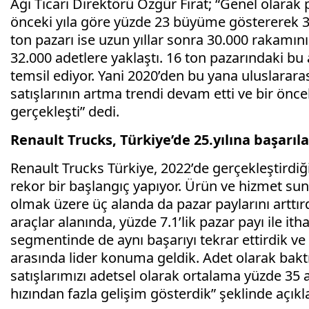
Ağı Ticari Direktörü Özgür Fırat; “Genel olarak
önceki yıla göre yüzde 23 büyüme göstererek 37
ton pazarı ise uzun yıllar sonra 30.000 rakamını
32.000 adetlere yaklaştı. 16 ton pazarındaki bu a
temsil ediyor. Yani 2020’den bu yana uluslararası
satışlarının artma trendi devam etti ve bir önce
gerçekleşti” dedi.
Renault Trucks, Türkiye’de 25.yılına başarıla
Renault Trucks Türkiye, 2022’de gerçekleştirdiği 
rekor bir başlangıç yapıyor. Ürün ve hizmet sund
olmak üzere üç alanda da pazar paylarını arttırdı
araçlar alanında, yüzde 7.1’lik pazar payı ile it
segmentinde de aynı başarıyı tekrar ettirdik ve 
arasında lider konuma geldik. Adet olarak baktı
satışlarımızı adetsel olarak ortalama yüzde 35
hızından fazla gelişim gösterdik” şeklinde açıkl