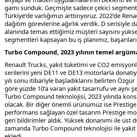
gamı sunduk. Geçmişte sadece çekici segmenti
Türkiye’de varlığımızı arttırıyoruz. 2022’de Renau
dağıtım görevlerine ağırlık verdik. D serisiy
alanında temas ettiğimiz müşteri sayısını yükselt
segmentleri kapsayan bu iş planımız, başarıları
Turbo Compound, 2023 yılının temel argüma
Renault Trucks, yakıt tüketimi ve CO2 emisyonl
serilerini yeni DE11 ve DE13 motorlarla donatı
yılı sonu itibariyle başladıklarını belirten Özgü
göre yüzde 10’a varan yakıt tasarrufu ve aynı ş
Turbo Compound teknolojisi, 2023 yılında kons
olacak. Bir diğer önemli ürünümüz ise Prestige
performans sağlayan özel tasarım Prestige mo
geri bildirimler aldık. Yüksek donanımı ile üst 
zamanda Turbo Compound teknolojisi ile yakıt t
ekledi.