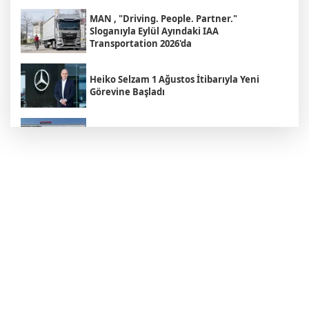
MAN , "Driving. People. Partner."
Sloganıyla Eylül Ayındaki IAA
Transportation 2026'da
Heiko Selzam 1 Ağustos İtibarıyla Yeni
Görevine Başladı
Aybir Lojistik Filosunun Üçte İkisini
Renault Trucks Çekiciler Oluşturuyor
UND Genişletilmiş Yönetim Kurulu
Toplantısı, Heska Motorlu Araçlar
Sponsorluğunda Kayseri’de Gerçekleştirildi
Metro Turizm’in Premium Tercihi Neoplan
Skyliner Oldu
Mercedes-Benz Türk Dijital Hizmetleriyle
Filo Yönetiminde Yeni Dönem