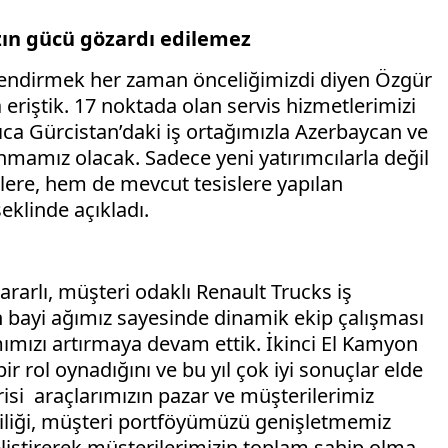
zın gücü gözardı edilemez
çlendirmek her zaman önceliğimizdi diyen Özgür
na eriştik. 17 noktada olan servis hizmetlerimizi
ıca Gürcistan’daki iş ortağımızla Azerbaycan ve
nmamız olacak. Sadece yeni yatırımcılarla değil
lere, hem de mevcut tesislere yapılan
eklinde açıkladı.
rarlı, müşteri odaklı Renault Trucks iş
n bayi ağımız sayesinde dinamik ekip çalışması
amımızı artırmaya devam ettik. İkinci El Kamyon
 rol oynadığını ve bu yıl çok iyi sonuçlar elde
erisi araçlarımızın pazar ve müşterilerimiz
tliliği, müşteri portföyümüzü genişletmemiz
eliştirerek müşterilerimizin toplam sahip olma