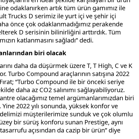
ne odaklanırken artık tüm ürün gamımız ile
lt Trucks D serimiz ile yurt içi ve şehir içi
le daha önce çok odaklanmadığımız perakende
erek D serisinin bilinirliğini arttırdık. Tüm
mızın katlanmasını sağladı” dedi.
nlarından biri olacak
arını daha da düşürmek üzere T, T High, C ve K
yor. Turbo Compound araçlarının satışına 2022
r Fırat; “Turbo Compound ile bir önceki seriye
ekilde daha az CO2 salınımı sağlayabiliyoruz.
antre olacağımız temel argümanlarımızdan biri
. Yine 2022 yılı sonunda, yüksek konfor ve
delimizi müşterilerimize sunduk ve çok olumlu
düzey bir sürüş konforu sunan Prestige, aynı
asarrufu açısından da cazip bir ürün” diye