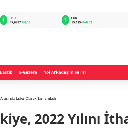
EUR
GBP
55,1254
%0,32
64,3468
%0,38
Lastik
E-Gazete
Yol Arkadaşım Serisi
er Arasında Lider Olarak Tamamladı
iye, 2022 Yılını İt