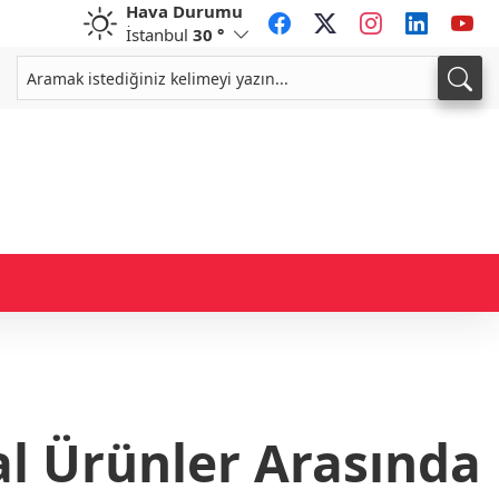
Hava Durumu
İstanbul
30 °
CHF
CAD
59,0083
%0,82
34,1883
%0,73
hal Ürünler Arasında