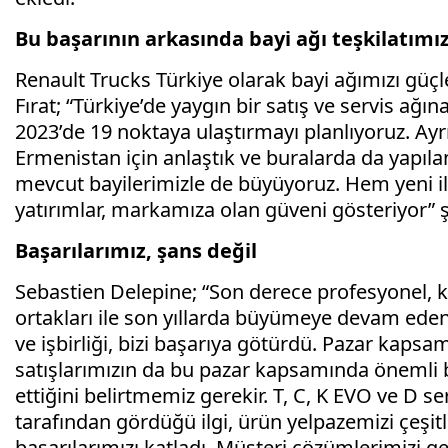
Bu başarının arkasında bayi ağı teşkilatımı
Renault Trucks Türkiye olarak bayi ağımızı gü
Fırat; “Türkiye’de yaygın bir satış ve servis ağı
2023’de 19 noktaya ulaştırmayı planlıyoruz. Ayr
Ermenistan için anlaştık ve buralarda da yapıla
mevcut bayilerimizle de büyüyoruz. Hem yeni il
yatırımlar, markamıza olan güveni gösteriyor” ş
Başarılarımız, şans değil
Sebastien Delepine; “Son derece profesyonel, ka
ortakları ile son yıllarda büyümeye devam ede
ve işbirliği, bizi başarıya götürdü. Pazar kaps
satışlarımızın da bu pazar kapsamında önemli bir
ettiğini belirtmemiz gerekir. T, C, K EVO ve D s
tarafından gördüğü ilgi, ürün yelpazemizi çeşi
başarılarımızı katladı. Müşteri çözümlerimizi g