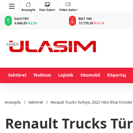
Anasayfa
Foto Galeri
Video Galeri
BIST 100
USD
13.779,39
%-0,14
47,6787
%0,18
Sektörel
Teslimat
Lojistik
Otomobil
Röportaj
Anasayfa
Sektörel
Renault Trucks Türkiye, 2022 Yılını İthal Ürünl
Renault Trucks Türk