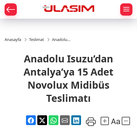
mat
Anasayfa
Teslimat
Anadolu
Isuzu’dan
Antalya’ya
Anadolu Isuzu’dan
15 Adet
Novolux
Midibüs
Antalya’ya 15 Adet
Teslimatı
Novolux Midibüs
Teslimatı