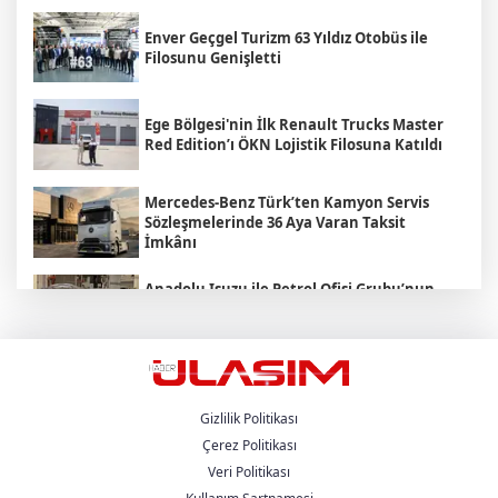
Enver Geçgel Turizm 63 Yıldız Otobüs ile
Filosunu Genişletti
Ege Bölgesi'nin İlk Renault Trucks Master
Red Edition’ı ÖKN Lojistik Filosuna Katıldı
Mercedes-Benz Türk’ten Kamyon Servis
Sözleşmelerinde 36 Aya Varan Taksit
İmkânı
Anadolu Isuzu ile Petrol Ofisi Grubu’nun
Stratejik İş Birliği Üçüncü Yılında
Güçlenerek Devam Ediyor
MAN , "Driving. People. Partner."
Sloganıyla Eylül Ayındaki IAA
Transportation 2026'da
Gizlilik Politikası
Çerez Politikası
Veri Politikası
Heiko Selzam 1 Ağustos İtibarıyla Yeni
Görevine Başladı