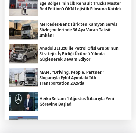
Ege Bölgesi'nin İlk Renault Trucks Master
Red Edition’ı ÖKN Lojistik Filosuna Katıldı
Mercedes-Benz Türk’ten Kamyon Servis
Sözleşmelerinde 36 Aya Varan Taksit
İmkânı
Anadolu Isuzu ile Petrol Ofisi Grubu’nun
Stratejik İş Birliği Üçüncü Yılında
Güçlenerek Devam Ediyor
MAN , "Driving. People. Partner."
Sloganıyla Eylül Ayındaki IAA
Transportation 2026'da
Heiko Selzam 1 Ağustos İtibarıyla Yeni
Görevine Başladı
Aybir Lojistik Filosunun Üçte İkisini
Renault Trucks Çekiciler Oluşturuyor