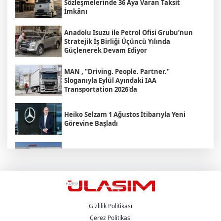
Sözleşmelerinde 36 Aya Varan Taksit
İmkânı
Anadolu Isuzu ile Petrol Ofisi Grubu’nun
Stratejik İş Birliği Üçüncü Yılında
Güçlenerek Devam Ediyor
MAN , "Driving. People. Partner."
Sloganıyla Eylül Ayındaki IAA
Transportation 2026'da
Heiko Selzam 1 Ağustos İtibarıyla Yeni
Görevine Başladı
Aybir Lojistik Filosunun Üçte İkisini
Renault Trucks Çekiciler Oluşturuyor
UND Genişletilmiş Yönetim Kurulu
Toplantısı, Heska Motorlu Araçlar
Sponsorluğunda Kayseri’de Gerçekleştirildi
Gizlilik Politikası
Çerez Politikası