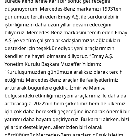
sürede kendilerine karlı bir sonuç getireceğini
düşünüyorum. Mercedes-Benz markamızı 1993’ten
günümüze tercih eden Emay A.Ş. ile sürdürülebilir
işbirliğimizin daha uzun yıllar devam edeceğini
biliyoruz. Mercedes-Benz markasını tercih eden Emay
A.Ş.’ye ve tüm çalışma arkadaşlarımızas ağladıkları
destekler için teşekkür ediyor, yeni araçlarımızın
kendilerine hayırlı olmasını diliyoruz. ”Emay A.Ş.
Yönetim Kurulu Başkanı Muzaffer Yıldırım:
“Kuruluşumuzdan günümüze aralıksız olarak tercih
ettiğimiz Mercedes-Benz araçlar ile faaliyetlerimizi
arttırarak bugünlere geldik. İzmir ve Manisa
bölgesindeki etkinliğimizi yeni araçlarımız ile daha da
arttıracağız. 2022’nin hem şirketimiz hem de ülkemiz
için çok daha bereketli geçeceğine inanarak önemli bir
yatırımı daha hayata geçiriyoruz. Bu kararı alırken, bizi
yıllardır destekleyen, ailemizden biri olarak
gördüğümüz Mercedes-Benz araçları; düşük işletim