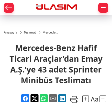
mat
Anasayfa
Teslimat
Mercedes-
Benz Hafif
Ticari
Mercedes-Benz Hafif
Araçlar’dan
Emay
A.Ş.’ye 43
Ticari Araçlar’dan Emay
adet
Sprinter
A.Ş.’ye 43 adet Sprinter
Minibüs
Teslimatı
Minibüs Teslimatı