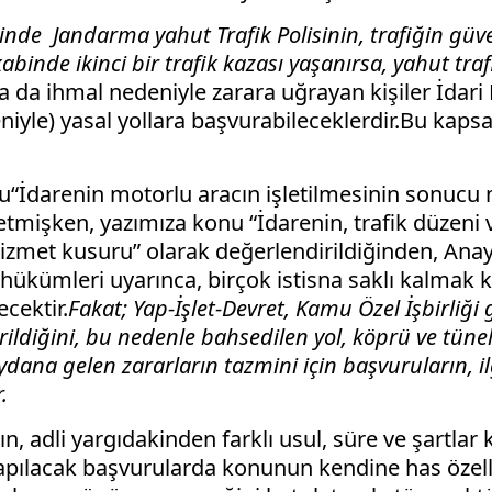
nde Jandarma yahut Trafik Polisinin, trafiğin güven
inde ikinci bir trafik kazası yaşanırsa, yahut trafi
 ya da ihmal nedeniyle zarara uğrayan kişiler İda
deniyle) yasal yollara başvurabileceklerdir.Bu 
unu“İdarenin motorlu aracın işletilmesinin sonuc
etmişken, yazımıza konu “İdarenin, trafik düzeni ve
izmet kusuru” olarak değerlendirildiğinden, Anaya
ükümleri uyarınca, birçok istisna saklı kalmak k
cektir.
Fakat; Yap-İşlet-Devret, Kamu Özel İşbirliği 
erildiğini, bu nedenle bahsedilen yol, köprü ve tüne
ydana gelen zararların tazmini için başvuruların, 
.
, adli yargıdakinden farklı usul, süre ve şartla
apılacak başvurularda konunun kendine has özelli