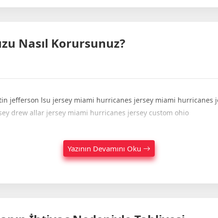
zu Nasıl Korursunuz?
tin jefferson lsu jersey miami hurricanes jersey miami hurricanes j
ersey drew allar jersey miami hurricanes jersey custom ohio
Yazının Devamını Oku