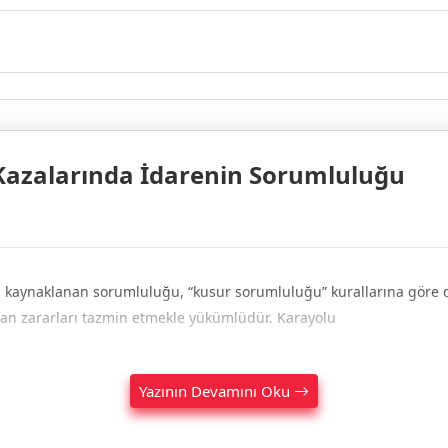
 Kazalarında İdarenin Sorumluluğu
en kaynaklanan sorumluluğu, “kusur sorumluluğu” kurallarına göre dü
ı olan zararları tazmin etmekle yükümlüdür. Karayolu
Yazının Devamını Oku