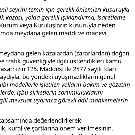
li seyrini temin için gerekli önlemleri kusuruyla
k kazası, yolda gerekli ışıklandırma, işaretleme
ri Kurum veya Kuruluşların kusuruyla neden
kapsamda meydana gelen maddi ve manevi
u meydana gelen kazalardan (zararlardan) doğan
 trafik güvenliğiyle ilgili üstlendikleri kamu
samızın 125. Maddesi ile 2577 sayılı İdari
aydıyla, bu yöndeki uyuşmazlıkların genel
gibi modellerle işletilen yolların bakım ve gözetim
llerde, işbu şirketlerin sorumluluklarını
ilgili mevzuat uyarınca görevli adli mahkemelerin
r kapsamında değerlendirilerek
k, kural ve şartlarına önem verilmesinin,