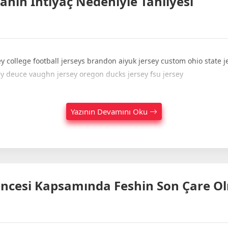
anın İhtiyaç Nedeniyle Tahliyesi
 college football jerseys brandon aiyuk jersey custom ohio state j
ey deuce vaughn jersey oregon ducks jersey fsu jersey
Yazının Devamını Oku
ncesi Kapsamında Feshin Son Çare Olm