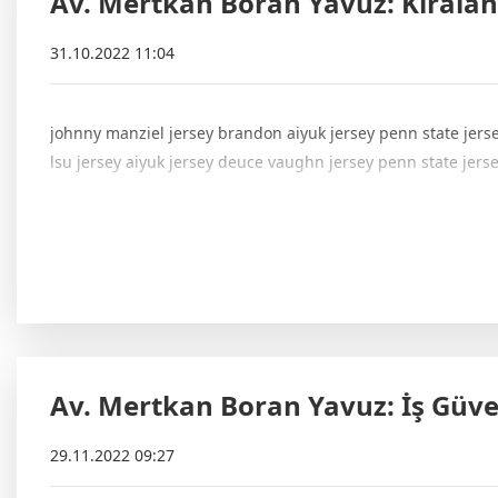
Av. Mertkan Boran Yavuz: Kiralan
31.10.2022 11:04
johnny manziel jersey brandon aiyuk jersey penn state jersey
lsu jersey aiyuk jersey deuce vaughn jersey penn state jers
Av. Mertkan Boran Yavuz: İş Güve
29.11.2022 09:27