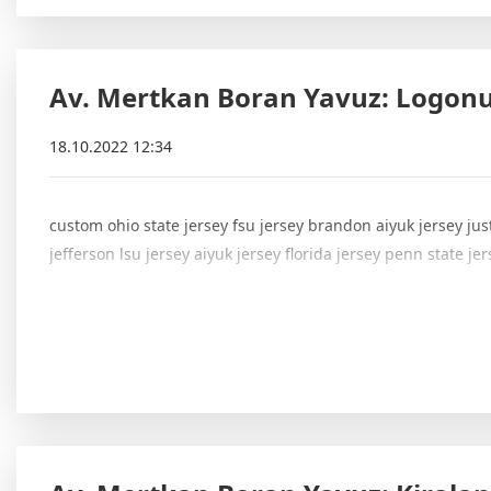
Av. Mertkan Boran Yavuz: Logonu
18.10.2022 12:34
custom ohio state jersey fsu jersey brandon aiyuk jersey jus
jefferson lsu jersey aiyuk jersey florida jersey penn state j