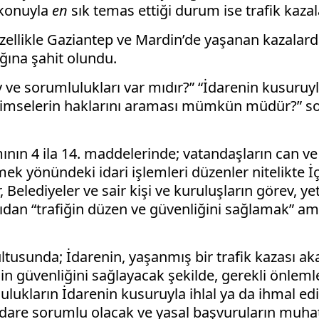
 konuyla
en
sık temas ettiği durum ise trafik kazala
; özellikle Gaziantep ve Mardin’de yaşanan kazala
ğına şahit olundu.
ev ve sorumlulukları var mıdır?” “İdarenin kusuruy
imselerin haklarını araması mümkün müdür?” soru
mının 4 ila 14. maddelerinde; vatandaşların can v
mek yönündeki idari işlemleri düzenler nitelikte İ
 Belediyeler ve sair kişi ve kuruluşların görev, ye
çıdan “trafiğin düzen ve güvenliğini sağlamak” am
usunda; İdarenin, yaşanmış bir trafik kazası aka
in güvenliğini sağlayacak şekilde, gerekli önlemle
ulukların İdarenin kusuruyla ihlal ya da ihmal e
 İdare sorumlu olacak ve yasal başvuruların muh