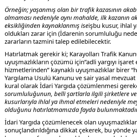
Örneğin; yaşanmış olan bir trafik kazasının akabi
almaması nedeniyle aynı mahalde, ilk kazanın akab
eksikliğinden kaynaklanmış ise
işbu kusur, ihlal
oldukları zarar için (İdarenin sorumluluğu ne
zararların tazmini talep edilebilecektir.
Hatırlatmak gerekir ki; Karayolları Trafik Kan
uyuşmazlıkların çözümü için”adli yargıyı işaret 
hizmetlerinden” kaynaklı uyuşmazlıklar birer “h
Yargılama Usulü Kanunu ve sair yasal mevzuat h
kural olarak İdari Yargıda çözümlenmesi gereke
sorumluluğunun, belli şartlarla ilgili şirketlere v
kusurlarıyla ihlal ya ihmal etmeleri nedeniyle me
olduğunu hatırlatmamızda fayda bulunmaktadır
İdari Yargıda çözümlenecek olan uyuşmazlıkların
sonuçlandırıldığına dikkat çekerek, bu yönde y