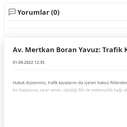
Yorumlar (
0
)
Av. Mertkan Boran Yavuz: Trafik
01.09.2022 12:35
Hukuk düzenimiz, trafik kazalarını da içeren haksız fiillerd
bir başkasına zarar veren, işlediği fiili ile nedensellik bağ