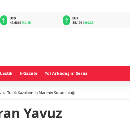
EUR
GBP
55,1991
%0,36
64,4283
%0,44
Lastik
E-Gazete
Yol Arkadaşım Serisi
vuz: Trafik Kazalarında İdarenin Sorumluluğu
ran Yavuz