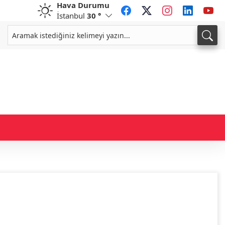
Hava Durumu
İstanbul
30 °
CHF
CAD
59,0696
%0,87
34,2259
%0,80