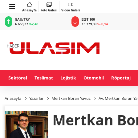
Anasayfa
Foto Galeri
Video Galeri
BIST 100
USD
13.779,39
%-0,14
47,6869
%0,15
Sektörel
Teslimat
Lojistik
Otomobil
Röportaj
Anasayfa
Yazarlar
Mertkan Boran Yavuz
Av. Mertkan Boran Ya
Mertkan Bo