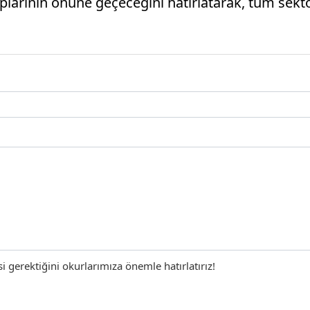
arının önüne geçeceğini hatırlatarak, tüm sektöre
gerektiğini okurlarımıza önemle hatırlatırız!