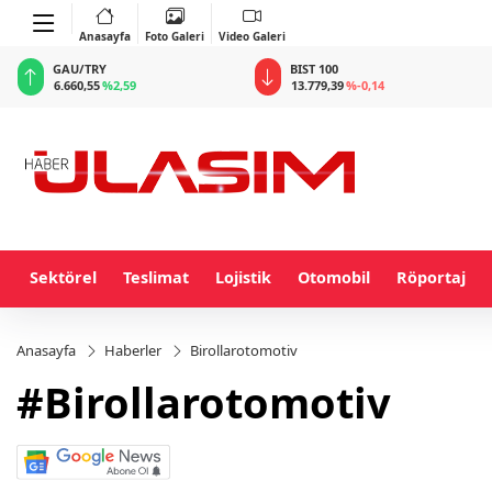
Anasayfa
Foto Galeri
Video Galeri
GAU/TRY
BIST 100
6.660,55
%2,59
13.779,39
%-0,14
Sektörel
Teslimat
Lojistik
Otomobil
Röportaj
Anasayfa
Haberler
Birollarotomotiv
#Birollarotomotiv