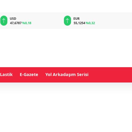
USD
EUR
47,6787
%0,18
55,1254
%0,32
Lastik
E-Gazete
Yol Arkadaşım Serisi