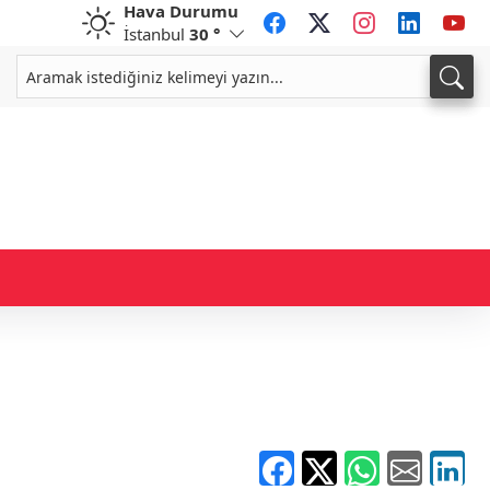
Hava Durumu
İstanbul
30 °
GBP
CHF
64,3468
%0,38
59,0083
%0,82