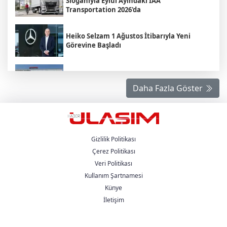
Sloganıyla Eylül Ayındaki IAA
Transportation 2026'da
Heiko Selzam 1 Ağustos İtibarıyla Yeni
Görevine Başladı
Aybir Lojistik Filosunun Üçte İkisini
Renault Trucks Çekiciler Oluşturuyor
Daha Fazla Göster
UND Genişletilmiş Yönetim Kurulu
Toplantısı, Heska Motorlu Araçlar
Sponsorluğunda Kayseri’de Gerçekleştirildi
Gizlilik Politikası
Çerez Politikası
Metro Turizm’in Premium Tercihi Neoplan
Veri Politikası
Skyliner Oldu
Kullanım Şartnamesi
Künye
Mercedes-Benz Türk Dijital Hizmetleriyle
İletişim
Filo Yönetiminde Yeni Dönem