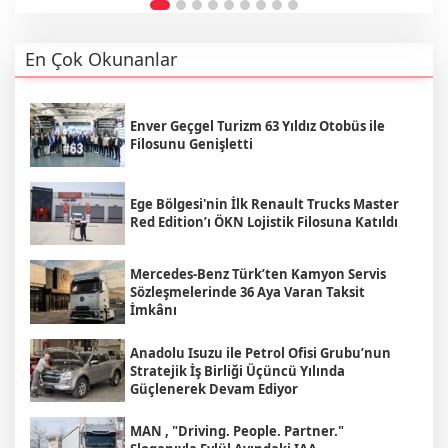
En Çok Okunanlar
Enver Geçgel Turizm 63 Yıldız Otobüs ile
Filosunu Genişletti
Ege Bölgesi'nin İlk Renault Trucks Master
Red Edition’ı ÖKN Lojistik Filosuna Katıldı
Mercedes-Benz Türk’ten Kamyon Servis
Sözleşmelerinde 36 Aya Varan Taksit
İmkânı
Anadolu Isuzu ile Petrol Ofisi Grubu’nun
Stratejik İş Birliği Üçüncü Yılında
Güçlenerek Devam Ediyor
MAN , "Driving. People. Partner."