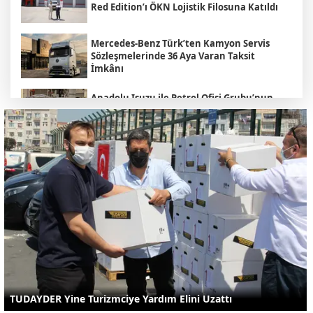
Red Edition’ı ÖKN Lojistik Filosuna Katıldı
Mercedes-Benz Türk’ten Kamyon Servis
Sözleşmelerinde 36 Aya Varan Taksit
İmkânı
Anadolu Isuzu ile Petrol Ofisi Grubu’nun
Stratejik İş Birliği Üçüncü Yılında
Güçlenerek Devam Ediyor
MAN , "Driving. People. Partner."
Sloganıyla Eylül Ayındaki IAA
Transportation 2026'da
Heiko Selzam 1 Ağustos İtibarıyla Yeni
Görevine Başladı
Aybir Lojistik Filosunun Üçte İkisini
Renault Trucks Çekiciler Oluşturuyor
TUDAYDER Yine Turizmciye Yardım Elini Uzattı