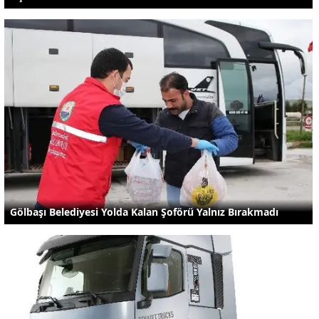
Gölbaşı Belediyesi Yolda Kalan Şoförü Yalnız Bırakmadı