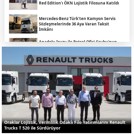
Red Edition’ı ÖKN Lojistik Filosuna Katıldı
Mercedes-Benz Türk’ten Kamyon Servis
Sözleşmelerinde 36 Aya Varan Taksit
İmkânı
Anadolu Isuzu ile Petrol Ofisi Grubu’nun
Stratejik İş Birliği Üçüncü Yılında
Güçlenerek Devam Ediyor
MAN , "Driving. People. Partner."
Sloganıyla Eylül Ayındaki IAA
Transportation 2026'da
Heiko Selzam 1 Ağustos İtibarıyla Yeni
Görevine Başladı
Aybir Lojistik Filosunun Üçte İkisini
Renault Trucks Çekiciler Oluşturuyor
Oraklar Lojistik, Verimlilik Odaklı Filo Yatırımlarını Renault
Trucks T 520 ile Sürdürüyor