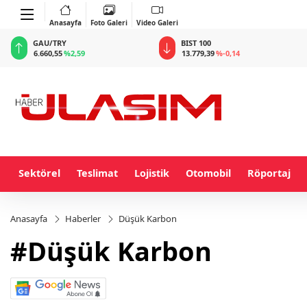
Anasayfa
Foto Galeri
Video Galeri
GAU/TRY
BIST 100
6.660,55
%2,59
13.779,39
%-0,14
Sektörel
Teslimat
Lojistik
Otomobil
Röportaj
Anasayfa
Haberler
Düşük Karbon
#Düşük Karbon