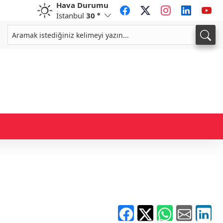
Hava Durumu
İstanbul
30 °
GBP
CHF
64,3468
%0,38
59,0083
%0,82