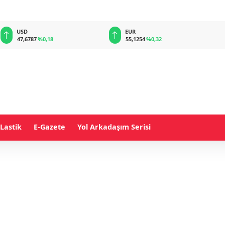
USD
EUR
47,6787
%0,18
55,1254
%0,32
Lastik
E-Gazete
Yol Arkadaşım Serisi