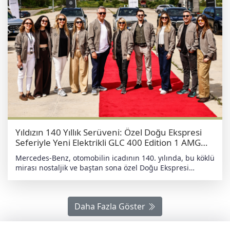
Yıldızın 140 Yıllık Serüveni: Özel Doğu Ekspresi
Seferiyle Yeni Elektrikli GLC 400 Edition 1 AMG
Şimdi Türkiye’de
Mercedes-Benz, otomobilin icadının 140. yılında, bu köklü
mirası nostaljik ve baştan sona özel Doğu Ekspresi
seferiyle kutladı. Erzurum’dan Erzincan’a uzanan bu
büyüleyici yolculuğun sonunda, Türkiye pazarına sunulan
GLC 400 4MATIC Edition 1 AMG ve GLB 200+ AMG
Daha Fazla Göster
modellerini tanıttı. Mercedes-Benz'in dünya çapında en
çok satan modeli olan GLC’nin tamamen elektrikli
versiyonu yeni nesil batarya ve şarj süresini önemli