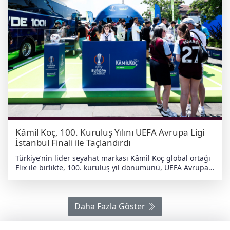
Kâmil Koç, 100. Kuruluş Yılını UEFA Avrupa Ligi
İstanbul Finali ile Taçlandırdı
Türkiye’nin lider seyahat markası Kâmil Koç global ortağı
Flix ile birlikte, 100. kuruluş yıl dönümünü, UEFA Avrupa
Ligi’nin resmi küresel ortağı olarak dünya sahnesinde de
kutladı. 20 Mayıs 2026’da Beşiktaş Tüpraş Stadyumu’nda
oynanan Freiburg - Aston Villa finali öncesinde; markanın
Daha Fazla Göster
bir asırlık tecrübesi ile futbolun birleştirici gücü, UEFA’nın
Taraftar Festivali'nde bir araya geldi. Açılışı 19 Mayıs
Atatürk'ü Anma, Gençlik ve Spor Bayramı gibi anlamlı bir