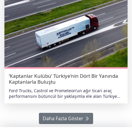
‘Kaptanlar Kulübü’ Türkiye’nin Dört Bir Yanında
Kaptanlarla Buluştu
Ford Trucks, Castrol ve Prometeon’un ağır ticari araç
performansını bütüncül bir yaklaşımla ele alan Türkiye
turu ‘Kaptanlar Kulübü Senin Şehrinde’, farklı
lokasyonlarda kaptanlar ve araç sahipleriyle buluşarak
tamamlandı. 24 Nisan - 22 Mayıs 2026 tarihleri arasında
Daha Fazla Göster
gerçekleşen tur kapsamında üç şirket, 13 şehir ve 15
farklı noktada ağır ticari araç sektörünün temsilcileriyle
bir araya geldi. Yaklaşık 4 bin 500 kilometrelik rota