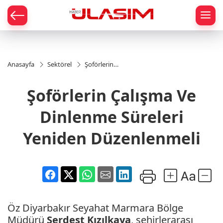
mat
Anasayfa
Sektörel
Şoförlerin
Çalışma Ve
Dinlenme
Şoförlerin Çalışma Ve
Süreleri
Yeniden
Düzenlenmeli
Dinlenme Süreleri
Yeniden Düzenlenmeli
Öz Diyarbakır Seyahat Marmara Bölge
Müdürü
Serdest Kızılkaya
, şehirlerarası