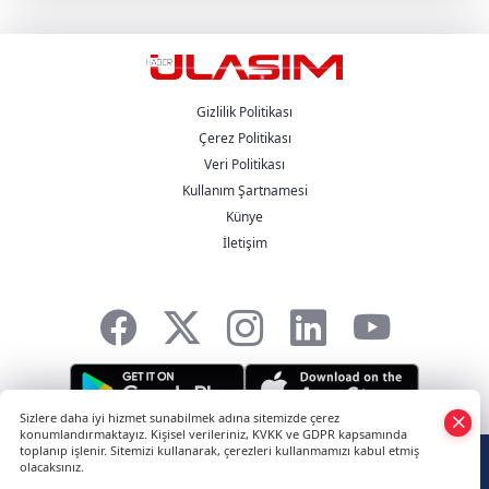
Stratejik İş Birliği Üçüncü Yılında
Güçlenerek Devam Ediyor
MAN , "Driving. People. Partner."
Sloganıyla Eylül Ayındaki IAA
Transportation 2026'da
Gizlilik Politikası
Çerez Politikası
Veri Politikası
Heiko Selzam 1 Ağustos İtibarıyla Yeni
Görevine Başladı
Kullanım Şartnamesi
Künye
İletişim
Aybir Lojistik Filosunun Üçte İkisini
Renault Trucks Çekiciler Oluşturuyor
Sizlere daha iyi hizmet sunabilmek adına sitemizde çerez
konumlandırmaktayız. Kişisel verileriniz, KVKK ve GDPR kapsamında
HABER YAZILIMI
ve TURKTICARET.NET projesidir Copyright© 2006-2026
toplanıp işlenir. Sitemizi kullanarak, çerezleri kullanmamızı kabul etmiş
olacaksınız.
Tüm hakları saklıdır.