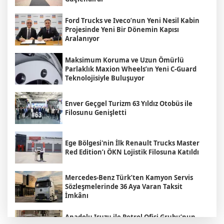
Ford Trucks ve Iveco’nun Yeni Nesil Kabin
Projesinde Yeni Bir Dönemin Kapısı
Aralanıyor
Maksimum Koruma ve Uzun Ömürlü
Parlaklık Maxion Wheels’ın Yeni C-Guard
Teknolojisiyle Buluşuyor
Enver Geçgel Turizm 63 Yıldız Otobüs ile
Filosunu Genişletti
Ege Bölgesi'nin İlk Renault Trucks Master
Red Edition’ı ÖKN Lojistik Filosuna Katıldı
Mercedes-Benz Türk’ten Kamyon Servis
Sözleşmelerinde 36 Aya Varan Taksit
İmkânı
Anadolu Isuzu ile Petrol Ofisi Grubu’nun