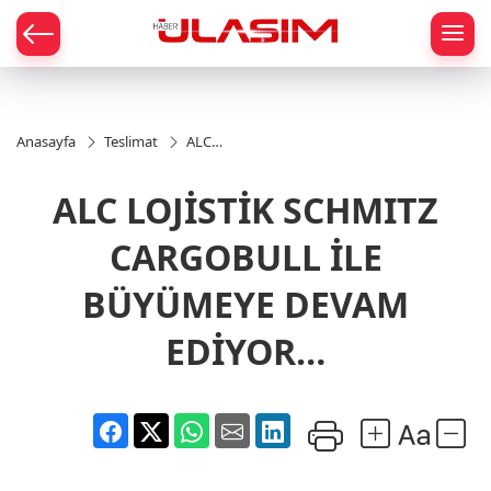
mat
Anasayfa
Teslimat
ALC
LOJİSTİK
SCHMITZ
ALC LOJİSTİK SCHMITZ
CARGOBULL
İLE
BÜYÜMEYE
CARGOBULL İLE
DEVAM
EDİYOR…
BÜYÜMEYE DEVAM
EDİYOR…