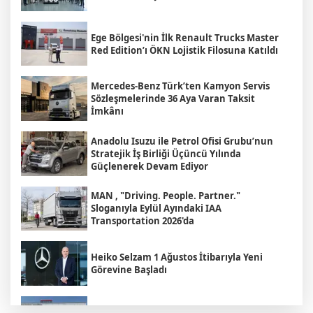
Ege Bölgesi'nin İlk Renault Trucks Master
Red Edition’ı ÖKN Lojistik Filosuna Katıldı
Mercedes-Benz Türk’ten Kamyon Servis
Sözleşmelerinde 36 Aya Varan Taksit
İmkânı
Anadolu Isuzu ile Petrol Ofisi Grubu’nun
Stratejik İş Birliği Üçüncü Yılında
Güçlenerek Devam Ediyor
MAN , "Driving. People. Partner."
Sloganıyla Eylül Ayındaki IAA
Transportation 2026'da
Heiko Selzam 1 Ağustos İtibarıyla Yeni
Görevine Başladı
Aybir Lojistik Filosunun Üçte İkisini