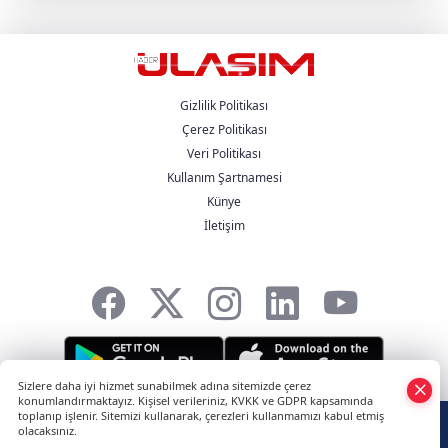
Renault Trucks Çekiciler Oluşturuyor
UND Genişletilmiş Yönetim Kurulu
Toplantısı, Heska Motorlu Araçlar
Sponsorluğunda Kayseri’de Gerçekleştirildi
Gizlilik Politikası
Çerez Politikası
Veri Politikası
Metro Turizm’in Premium Tercihi Neoplan
Skyliner Oldu
Kullanım Şartnamesi
Künye
İletişim
Mercedes-Benz Türk Dijital Hizmetleriyle
Filo Yönetiminde Yeni Dönem
Sizlere daha iyi hizmet sunabilmek adına sitemizde çerez
konumlandırmaktayız. Kişisel verileriniz, KVKK ve GDPR kapsamında
toplanıp işlenir. Sitemizi kullanarak, çerezleri kullanmamızı kabul etmiş
HABER YAZILIMI
ve TURKTICARET.NET projesidir Copyright© 2006-2026
olacaksınız.
Tüm hakları saklıdır.