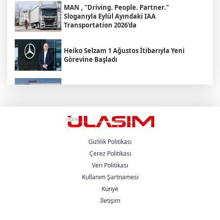
MAN , "Driving. People. Partner."
Sloganıyla Eylül Ayındaki IAA
Transportation 2026'da
Heiko Selzam 1 Ağustos İtibarıyla Yeni
Görevine Başladı
Aybir Lojistik Filosunun Üçte İkisini
Renault Trucks Çekiciler Oluşturuyor
UND Genişletilmiş Yönetim Kurulu
Toplantısı, Heska Motorlu Araçlar
Sponsorluğunda Kayseri’de Gerçekleştirildi
Gizlilik Politikası
Çerez Politikası
Veri Politikası
Metro Turizm’in Premium Tercihi Neoplan
Skyliner Oldu
Kullanım Şartnamesi
Künye
İletişim
Mercedes-Benz Türk Dijital Hizmetleriyle
Filo Yönetiminde Yeni Dönem