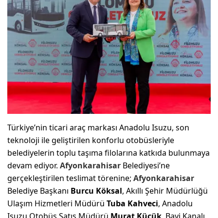
Türkiye’nin ticari araç markası Anadolu Isuzu, son
teknoloji ile geliştirilen konforlu otobüsleriyle
belediyelerin toplu taşıma filolarına katkıda bulunmaya
devam ediyor.
Afyonkarahisar
Belediyesi’ne
gerçekleştirilen teslimat törenine;
Afyonkarahisar
Belediye Başkanı
Burcu Köksal
, Akıllı Şehir Müdürlüğü
Ulaşım Hizmetleri Müdürü
Tuba Kahveci
, Anadolu
Isuzu Otobüs Satış Müdürü
Murat Küçük
, Bayi Kanalı