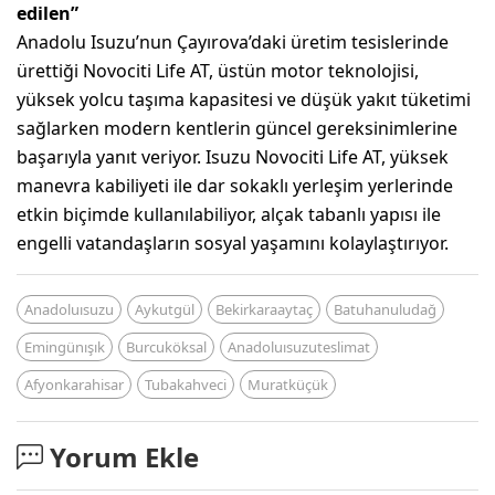
edilen”
Anadolu Isuzu’nun Çayırova’daki üretim tesislerinde
ürettiği Novociti Life AT, üstün motor teknolojisi,
yüksek yolcu taşıma kapasitesi ve düşük yakıt tüketimi
sağlarken modern kentlerin güncel gereksinimlerine
başarıyla yanıt veriyor. Isuzu Novociti Life AT, yüksek
manevra kabiliyeti ile dar sokaklı yerleşim yerlerinde
etkin biçimde kullanılabiliyor, alçak tabanlı yapısı ile
engelli vatandaşların sosyal yaşamını kolaylaştırıyor.
Anadoluısuzu
Aykutgül
Bekirkaraaytaç
Batuhanuludağ
Emingünışık
Burcuköksal
Anadoluısuzuteslimat
Afyonkarahisar
Tubakahveci
Muratküçük
Yorum Ekle