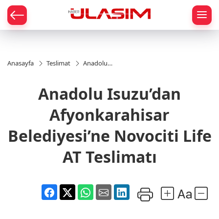
mat
Anasayfa
Teslimat
Anadolu
Isuzu’dan
Afyonkarahisar
Anadolu Isuzu’dan
Belediyesi’ne
Novociti Life
AT Teslimatı
Afyonkarahisar
Belediyesi’ne Novociti Life
AT Teslimatı