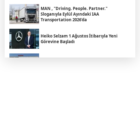
MAN , "Driving. People. Partner."
Sloganıyla Eylül Ayındaki IAA
Transportation 2026'da
Heiko Selzam 1 Ağustos İtibarıyla Yeni
Görevine Başladı
Aybir Lojistik Filosunun Üçte İkisini
Renault Trucks Çekiciler Oluşturuyor
UND Genişletilmiş Yönetim Kurulu
Toplantısı, Heska Motorlu Araçlar
Sponsorluğunda Kayseri’de Gerçekleştirildi
Metro Turizm’in Premium Tercihi Neoplan
Skyliner Oldu
Mercedes-Benz Türk Dijital Hizmetleriyle
Filo Yönetiminde Yeni Dönem