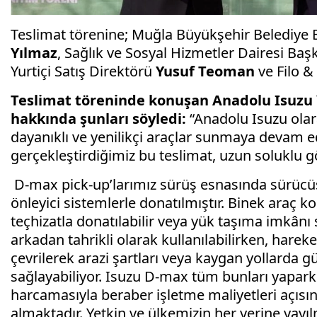
Teslimat törenine; Muğla Büyükşehir Belediye
Yılmaz
, Sağlık ve Sosyal Hizmetler Dairesi Baş
Yurtiçi Satış Direktörü
Yusuf Teoman
ve Filo & 
Teslimat töreninde konuşan Anadolu Isuzu 
hakkında şunları söyledi:
“Anadolu Isuzu olar
dayanıklı ve yenilikçi araçlar sunmaya devam e
gerçekleştirdiğimiz bu teslimat, uzun soluklu g
D-max pick-up’larımız sürüş esnasında sürücüsü
önleyici sistemlerle donatılmıştır. Binek araç 
teçhizatla donatılabilir veya yük taşıma imkân
arkadan tahrikli olarak kullanılabilirken, harek
çevrilerek arazi şartları veya kaygan yollarda g
sağlayabiliyor. Isuzu D-max tüm bunları yaparken
harcamasıyla beraber işletme maliyetleri açısınd
almaktadır. Yetkin ve ülkemizin her yerine yayıl