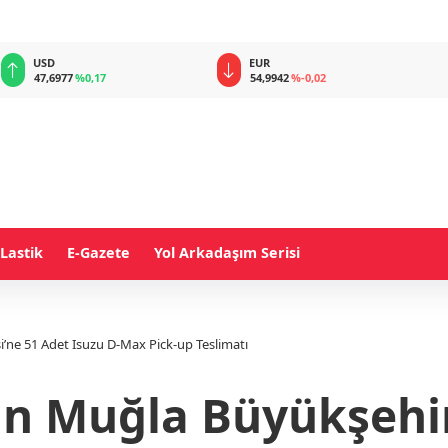
EUR
GBP
54,9942
%-0,02
64,1837
%0,03
Lastik
E-Gazete
Yol Arkadaşım Serisi
’ne 51 Adet Isuzu D-Max Pick-up Teslimatı
n Muğla Büyükşehir