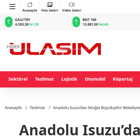
Anasayfa
Foto Galeri
Video Galeri
BIST 100
USD
13.881,50
%0,60
47,6977
%0,17
Sektörel
Teslimat
Lojistik
Otomobil
Röportaj
Anasayfa
Teslimat
Anadolu Isuzu’dan Muğla Büyükşehir Belediyesi
Anadolu Isuzu’da