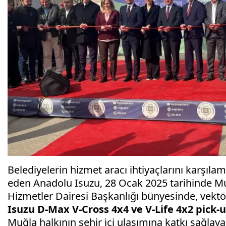
Belediyelerin hizmet aracı ihtiyaçlarını karşı
eden Anadolu Isuzu, 28 Ocak 2025 tarihinde Muğ
Hizmetler Dairesi Başkanlığı bünyesinde, vekt
Isuzu D-Max V-Cross 4x4 ve V-Life 4x2 pick-
Muğla halkının şehir içi ulaşımına katkı sağlay