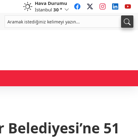
Hava Durumu
İstanbul
30 °
CHF
CAD
58,7698
%0,35
34,0066
%0,15
 Belediyesi’ne 51