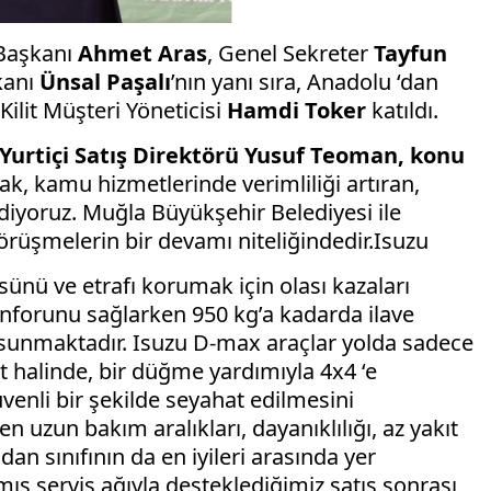
 Başkanı
Ahmet Aras
, Genel Sekreter
Tayfun
kanı
Ünsal Paşalı
’nın yanı sıra, Anadolu ‘dan
Kilit Müşteri Yöneticisi
Hamdi Toker
katıldı.
Yurtiçi Satış Direktörü Yusuf Teoman, konu
ak, kamu hizmetlerinde verimliliği artıran,
diyoruz. Muğla Büyükşehir Belediyesi ile
örüşmelerin bir devamı niteliğindedir.Isuzu
nü ve etrafı korumak için olası kazaları
konforunu sağlarken 950 kg’a kadarda ilave
ı sunmaktadır. Isuzu D-max araçlar yolda sadece
et halinde, bir düğme yardımıyla 4x4 ‘e
üvenli bir şekilde seyahat edilmesini
 uzun bakım aralıkları, dayanıklılığı, az yakıt
an sınıfının da en iyileri arasında yer
mış servis ağıyla desteklediğimiz satış sonrası