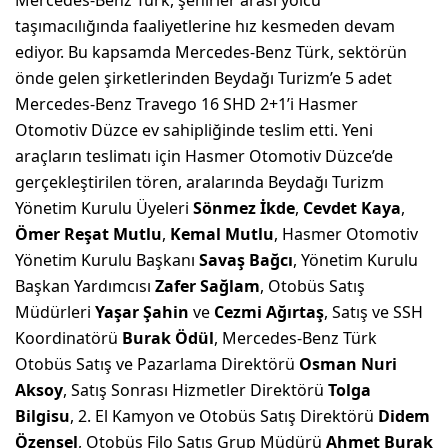
taşımacılığında faaliyetlerine hız kesmeden devam
ediyor. Bu kapsamda Mercedes-Benz Türk, sektörün
önde gelen şirketlerinden Beydağı Turizm’e 5 adet
Mercedes-Benz Travego 16 SHD 2+1’i Hasmer
Otomotiv Düzce ev sahipliğinde teslim etti. Yeni
araçların teslimatı için Hasmer Otomotiv Düzce’de
gerçekleştirilen tören, aralarında Beydağı Turizm
Yönetim Kurulu Üyeleri
Sönmez İkde
,
Cevdet Kaya
,
Ömer Reşat Mutlu
,
Kemal Mutlu
, Hasmer Otomotiv
Yönetim Kurulu Başkanı
Savaş Bağcı
, Yönetim Kurulu
Başkan Yardımcısı
Zafer Sağlam
, Otobüs Satış
Müdürleri
Yaşar Şahin
ve
Cezmi Ağırtaş
, Satış ve SSH
Koordinatörü
Burak Ödül
, Mercedes-Benz Türk
Otobüs Satış ve Pazarlama Direktörü
Osman Nuri
Aksoy
, Satış Sonrası Hizmetler Direktörü
Tolga
Bilgisu
, 2. El Kamyon ve Otobüs Satış Direktörü
Didem
Özensel
, Otobüs Filo Satış Grup Müdürü
Ahmet Burak