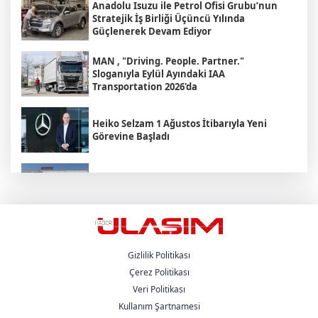
Anadolu Isuzu ile Petrol Ofisi Grubu’nun
Stratejik İş Birliği Üçüncü Yılında
Güçlenerek Devam Ediyor
MAN , "Driving. People. Partner."
Sloganıyla Eylül Ayındaki IAA
Transportation 2026'da
Heiko Selzam 1 Ağustos İtibarıyla Yeni
Görevine Başladı
Aybir Lojistik Filosunun Üçte İkisini
Renault Trucks Çekiciler Oluşturuyor
UND Genişletilmiş Yönetim Kurulu
Toplantısı, Heska Motorlu Araçlar
Sponsorluğunda Kayseri’de Gerçekleştirildi
Gizlilik Politikası
Çerez Politikası
Veri Politikası
Metro Turizm’in Premium Tercihi Neoplan
Skyliner Oldu
Kullanım Şartnamesi