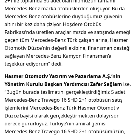
2+1 ile toplamda 30 adet olan filomuzun tamamı
Mercedes-Benz marka otobüslerden oluşuyor. Bu da
Mercedes-Benz otobüslerine duyduğumuz güvenin
altını bir kez daha çiziyor. Hoşdere Otobüs
Fabrikası’nda üretilen araçlarımızda ve satışında emeği
geçen tüm Mercedes-Benz Türk çalışanlarına, Hasmer
Otomotiv Düzce’nin değerli ekibine, finansman desteği
sağlayan Mercedes-Benz Kamyon Finansman’a
teşekkür ediyorum” dedi.
Hasmer Otomotiv Yatırım ve Pazarlama A.Ş.’nin
Yönetim Kurulu Başkan Yardımcısı Zafer Sağlam
ise,
“Bugün burada teslimatını gerçekleştirdiğimiz 5 adet
Mercedes-Benz Travego 16 SHD 2+1 otobüsün satış
işlemlerini Mercedes-Benz Türk Hasmer Otomotiv
Düzce bayisi olarak gerçekleştirmekten dolayı son
derece gururluyuz. Türkiye’nin amiral gemisi
Mercedes-Benz Travego 16 SHD 2+1 otobüsümüzün,