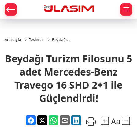
mat
Anasayfa
Teslimat
Beydağı
Turizm
Filosunu 5
Beydağı Turizm Filosunu 5
adet
Mercedes-
Benz
adet Mercedes-Benz
Travego 16
SHD 2+1 ile
Travego 16 SHD 2+1 ile
Güçlendirdi!
Güçlendirdi!