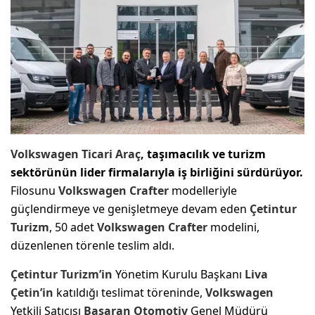
Volkswagen
Ticari Araç
, taşımacılık ve turizm
sektörünün lider firmalarıyla iş birliğini sürdürüyor.
Filosunu
Volkswagen
Crafter
modelleriyle
güçlendirmeye ve genişletmeye devam eden
Çetintur
Turizm
, 50 adet
Volkswagen
Crafter
modelini,
düzenlenen törenle teslim aldı.
Çetintur Turizm’in
Yönetim Kurulu Başkanı
Liva
Çetin
’in
katıldığı teslimat töreninde,
Volkswagen
Yetkili Satıcısı
Başaran Otomotiv
Genel Müdürü