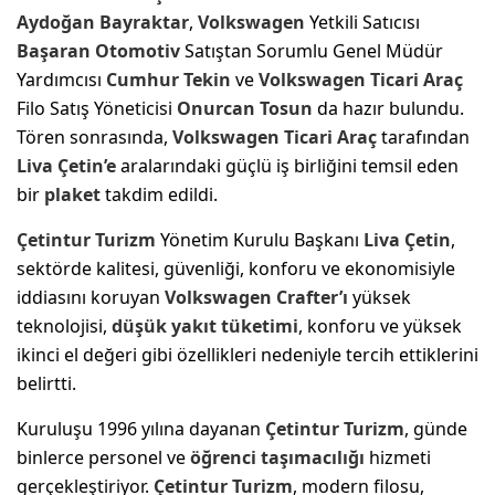
Aydoğan Bayraktar
,
Volkswagen
Yetkili Satıcısı
Başaran Otomotiv
Satıştan Sorumlu Genel Müdür
Yardımcısı
Cumhur Tekin
ve
Volkswagen
Ticari Araç
Filo Satış Yöneticisi
Onurcan Tosun
da hazır bulundu.
Tören sonrasında,
Volkswagen
Ticari Araç
tarafından
Liva Çetin’e
aralarındaki güçlü iş birliğini temsil eden
bir
plaket
takdim edildi.
Çetintur Turizm
Yönetim Kurulu Başkanı
Liva Çetin
,
sektörde kalitesi, güvenliği, konforu ve ekonomisiyle
iddiasını koruyan
Volkswagen
Crafter’ı
yüksek
teknolojisi,
düşük yakıt tüketimi
, konforu ve yüksek
ikinci el değeri gibi özellikleri nedeniyle tercih ettiklerini
belirtti.
Kuruluşu 1996 yılına dayanan
Çetintur Turizm
, günde
binlerce personel ve
öğrenci taşımacılığı
hizmeti
gerçekleştiriyor.
Çetintur Turizm
, modern filosu,