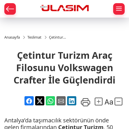
mat
Anasayfa
Teslimat
Çetintur
Turizm Araç
Filosunu
Çetintur Turizm Araç
Volkswagen
Crafter İle
Güçlendirdi
Filosunu Volkswagen
Crafter İle Güçlendirdi
Antalya’da taşımacılık sektörünün önde
gelen firmalarından
Çetintur Turizm
, 50