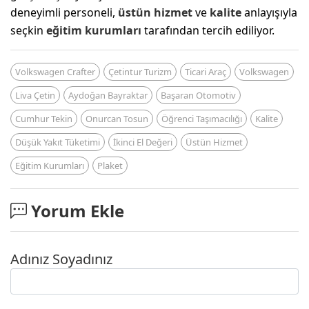
deneyimli personeli,
üstün hizmet
ve
kalite
anlayışıyla
seçkin
eğitim kurumları
tarafından tercih ediliyor.
Volkswagen Crafter
Çetintur Turizm
Ticari Araç
Volkswagen
Liva Çetin
Aydoğan Bayraktar
Başaran Otomotiv
Cumhur Tekin
Onurcan Tosun
Öğrenci Taşımacılığı
Kalite
Düşük Yakıt Tüketimi
İkinci El Değeri
Üstün Hizmet
Eğitim Kurumları
Plaket
Yorum Ekle
Adınız Soyadınız