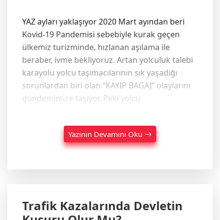
YAZ ayları yaklaşıyor 2020 Mart ayından beri
Kovid-19 Pandemisi sebebiyle kurak geçen
ülkemiz turizminde, hızlanan aşılama ile
beraber, ivme bekliyoruz. Artan yolculuk talebi
karayolu yolcu taşımacılarının sık yaşadığı
sorunlardan biri olan “KAYIP BAGAJ” olaylarını
gündemimize taşıyor. Peki yolcu
Yazının Devamını Oku
Trafik Kazalarında Devletin
Kusuru Olur Mu?