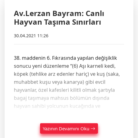
Av.Lerzan Bayram: Canlı
Hayvan Taşıma Sınırları
30.04.2021 11:26
38. maddenin 6. Fıkrasında yapılan değişiklik
sonucu yeni düzenleme “(6) Aşı karneli kedi,
köpek (tehlike arz edenler hariç) ve kuş (saka,
muhabbet kuşu veya kanarya) gibi evcil
hayvanlar, özel kafesleri kilitli olmak şartıyla
bagaj taşımaya mahsus bölümün dışında
hayvan sahibi yolcunun kucağında ve
Yazının Devamını Oku