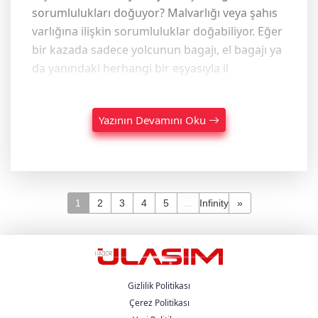
sorumlulukları doğuyor? Malvarlığı veya şahıs
varlığına ilişkin sorumluluklar doğabiliyor. Eğer
bir kazada sadece yolcunun bagajı, el bagajı ya
da yanındaki herhangi bir eşyasıyla il
Yazının Devamını Oku
1
2
3
4
5
...
Infinity
»
Gizlilik Politikası
Çerez Politikası