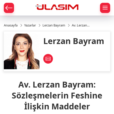
mat
Anasayfa
Yazarlar
Lerzan Bayram
Av. Lerzan
Bayram:
Sözleşmelerin
Lerzan Bayram
Feshine
İlişkin
Maddeler
Av. Lerzan Bayram:
Sözleşmelerin Feshine
İlişkin Maddeler