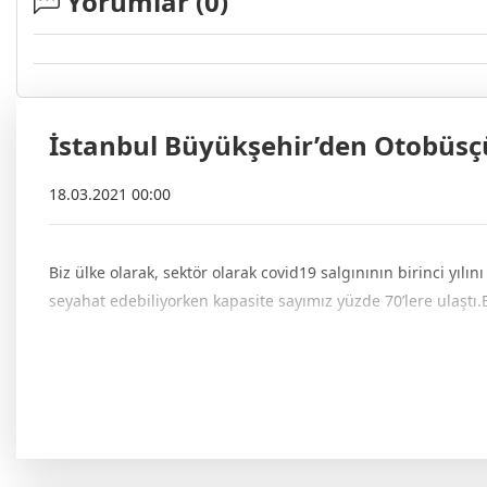
Yorumlar (
0
)
İstanbul Büyükşehir’den Otobüsçü
18.03.2021 00:00
Biz ülke olarak, sektör olarak covid19 salgınının birinci yılı
seyahat edebiliyorken kapasite sayımız yüzde 70’lere ulaştı.Bu