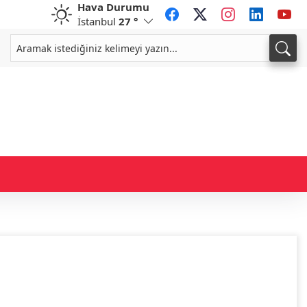
Hava Durumu
İstanbul
27 °
CHF
CAD
58,9797
%0,10
33,9601
%0,06