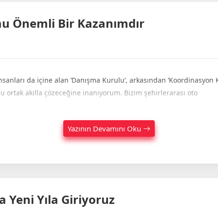
mu Önemli Bir Kazanımdır
 insanları da içine alan ‘Danışma Kurulu’, arkasından ‘Koordinasyon
u ortak akılla çözeceğine inanıyorum. Bizim şehirlerarası oto
Yazının Devamını Oku
 Yeni Yıla Giriyoruz