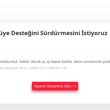
ye Desteğini Sürdürmesini İstiyoruz
nı doldurduk. Sektör olarak üç ay kapalı kaldık, daha sonrasında yüzde
 kapasite sınırı, sektör için ciddi bir sık
Yazının Devamını Oku