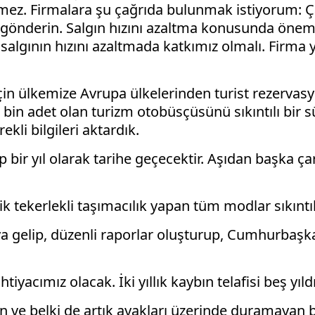
z. Firmalara şu çağrıda bulunmak istiyorum: Çalış
ara gönderin. Salgın hızını azaltma konusunda öne
salgının hızını azaltmada katkımız olmalı. Firma y
 için ülkemize Avrupa ülkelerinden turist rezerva
in adet olan turizm otobüsçüsünü sıkıntılı bir s
ekli bilgileri aktardık.
ıp bir yıl olarak tarihe geçecektir. Aşıdan başka 
stik tekerlekli taşımacılık yapan tüm modlar sıkınt
ya gelip, düzenli raporlar oluşturup, Cumhurbaşk
yacımız olacak. İki yıllık kaybın telafisi beş yıldı
en ve belki de artık ayakları üzerinde duramayan