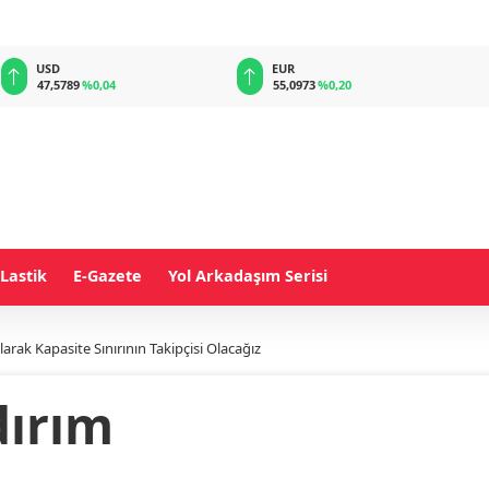
EUR
GBP
55,0973
%0,20
64,2141
%0,21
Lastik
E-Gazete
Yol Arkadaşım Serisi
arak Kapasite Sınırının Takipçisi Olacağız
dırım