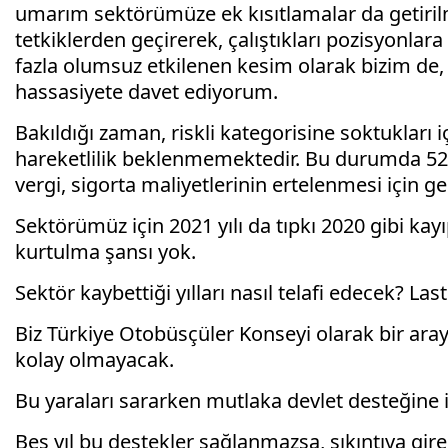
umarım sektörümüze ek kısıtlamalar da getirilme
tetkiklerden geçirerek, çalıştıkları pozisyonl
fazla olumsuz etkilenen kesim olarak bizim de, 
hassasiyete davet ediyorum.
Bakıldığı zaman, riskli kategorisine soktukları
hareketlilik beklenmemektedir. Bu durumda 52 b
vergi, sigorta maliyetlerinin ertelenmesi için ger
Sektörümüz için 2021 yılı da tıpkı 2020 gibi kay
kurtulma şansı yok.
Sektör kaybettiği yılları nasıl telafi edecek? La
Biz Türkiye Otobüsçüler Konseyi olarak bir ara
kolay olmayacak.
Bu yaraları sararken mutlaka devlet desteğine ihti
Beş yıl bu destekler sağlanmazsa, sıkıntıya gir