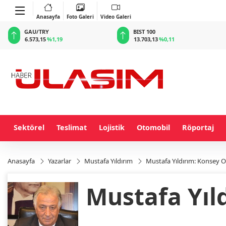
Anasayfa
Foto Galeri
Video Galeri
BIST 100
USD
13.703,13
%0,11
47,5789
%0,04
Sektörel
Teslimat
Lojistik
Otomobil
Röportaj
Anasayfa
Yazarlar
Mustafa Yıldırım
Mustafa Yıldırım: Konsey Ol
Mustafa Yıl