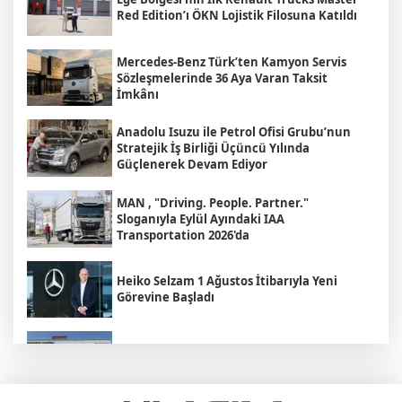
Red Edition’ı ÖKN Lojistik Filosuna Katıldı
Mercedes-Benz Türk’ten Kamyon Servis
Sözleşmelerinde 36 Aya Varan Taksit
İmkânı
Anadolu Isuzu ile Petrol Ofisi Grubu’nun
Stratejik İş Birliği Üçüncü Yılında
Güçlenerek Devam Ediyor
MAN , "Driving. People. Partner."
Sloganıyla Eylül Ayındaki IAA
Transportation 2026'da
Heiko Selzam 1 Ağustos İtibarıyla Yeni
Görevine Başladı
Aybir Lojistik Filosunun Üçte İkisini
Renault Trucks Çekiciler Oluşturuyor