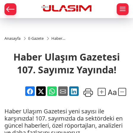
mat
Anasayfa
E-Gazete
Haber
Ulaşım
Gazetesi
Haber Ulaşım Gazetesi
107.
Sayımız
Yayında!
107. Sayımız Yayında!
Haber Ulaşım Gazetesi yeni sayısı ile
karşınızda! 107. sayımızda da sektördeki en
güncel haberleri, özel röportajları, analizleri
ve daha fazlasını sunuyoruz.