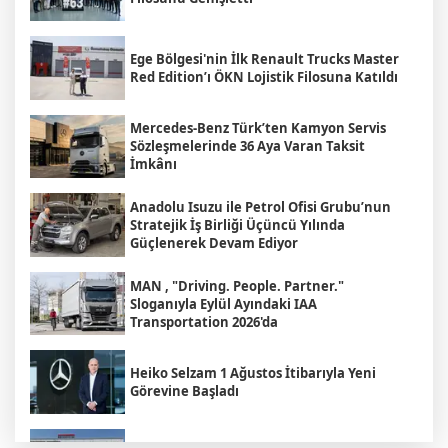
Ege Bölgesi'nin İlk Renault Trucks Master
Red Edition’ı ÖKN Lojistik Filosuna Katıldı
Mercedes-Benz Türk’ten Kamyon Servis
Sözleşmelerinde 36 Aya Varan Taksit
İmkânı
Anadolu Isuzu ile Petrol Ofisi Grubu’nun
Stratejik İş Birliği Üçüncü Yılında
Güçlenerek Devam Ediyor
MAN , "Driving. People. Partner."
Sloganıyla Eylül Ayındaki IAA
Transportation 2026'da
Heiko Selzam 1 Ağustos İtibarıyla Yeni
Görevine Başladı