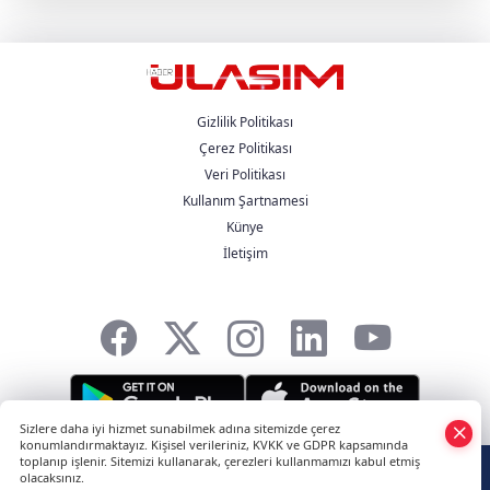
Aybir Lojistik Filosunun Üçte İkisini
Renault Trucks Çekiciler Oluşturuyor
UND Genişletilmiş Yönetim Kurulu
Toplantısı, Heska Motorlu Araçlar
Sponsorluğunda Kayseri’de Gerçekleştirildi
Gizlilik Politikası
Çerez Politikası
Veri Politikası
Metro Turizm’in Premium Tercihi Neoplan
Skyliner Oldu
Kullanım Şartnamesi
Künye
İletişim
Mercedes-Benz Türk Dijital Hizmetleriyle
Filo Yönetiminde Yeni Dönem
Sizlere daha iyi hizmet sunabilmek adına sitemizde çerez
konumlandırmaktayız. Kişisel verileriniz, KVKK ve GDPR kapsamında
HABER YAZILIMI
ve TURKTICARET.NET projesidir Copyright© 2006-2026
toplanıp işlenir. Sitemizi kullanarak, çerezleri kullanmamızı kabul etmiş
olacaksınız.
Tüm hakları saklıdır.