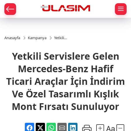
mat
Anasayfa
Kampanya
Yetkili
Servislere
Gelen
Yetkili Servislere Gelen
Mercedes-
Benz Hafif
Ticari
Mercedes-Benz Hafif
Araçlar
İçin
Ticari Araçlar İçin İndirim
İndirim Ve
Özel
Ve Özel Tasarımlı Kışlık
Tasarımlı
Kışlık
Mont
Mont Fırsatı Sunuluyor
Fırsatı
Sunuluyor