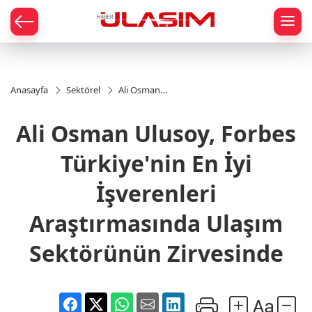
mat
Anasayfa
Sektörel
Ali Osman
Ulusoy, Forbes
Türkiye'nin En
Ali Osman Ulusoy, Forbes
İyi İşverenleri
Araştırmasında
Ulaşım
Türkiye'nin En İyi
Sektörünün
Zirvesinde
İşverenleri
Araştırmasında Ulaşım
Sektörünün Zirvesinde