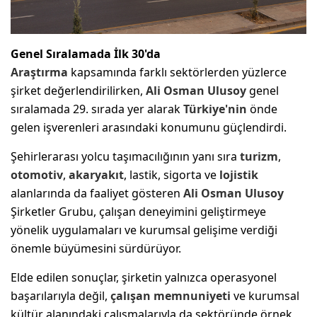
Genel Sıralamada İlk 30'da
Araştırma
kapsamında farklı sektörlerden yüzlerce
şirket değerlendirilirken,
Ali Osman Ulusoy
genel
sıralamada 29. sırada yer alarak
Türkiye'nin
önde
gelen işverenleri arasındaki konumunu güçlendirdi.
Şehirlerarası yolcu taşımacılığının yanı sıra
turizm
,
otomotiv
,
akaryakıt
, lastik, sigorta ve
lojistik
alanlarında da faaliyet gösteren
Ali Osman Ulusoy
Şirketler Grubu, çalışan deneyimini geliştirmeye
yönelik uygulamaları ve kurumsal gelişime verdiği
önemle büyümesini sürdürüyor.
Elde edilen sonuçlar, şirketin yalnızca operasyonel
başarılarıyla değil,
çalışan memnuniyeti
ve kurumsal
kültür alanındaki çalışmalarıyla da sektöründe örnek