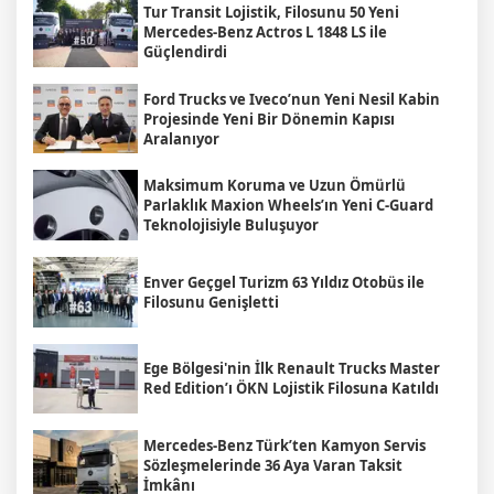
Tur Transit Lojistik, Filosunu 50 Yeni
Mercedes-Benz Actros L 1848 LS ile
Güçlendirdi
Ford Trucks ve Iveco’nun Yeni Nesil Kabin
Projesinde Yeni Bir Dönemin Kapısı
Aralanıyor
Maksimum Koruma ve Uzun Ömürlü
Parlaklık Maxion Wheels’ın Yeni C-Guard
Teknolojisiyle Buluşuyor
Enver Geçgel Turizm 63 Yıldız Otobüs ile
Filosunu Genişletti
Ege Bölgesi'nin İlk Renault Trucks Master
Red Edition’ı ÖKN Lojistik Filosuna Katıldı
Mercedes-Benz Türk’ten Kamyon Servis
Sözleşmelerinde 36 Aya Varan Taksit
İmkânı