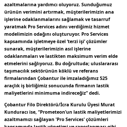
azaltmalarına yardımcı oluyoruz. Sunduğumuz
ürünün verimini artırmak, müşterilerimizin ana
işlerine odaklanmalarını sağlamak ve tasarruf
yaratmak Pro Services adını verdiğimiz hizmet
modelimizin odağını oluşturuyor. Pro Services
kapsamında işletmeye özel ‘terzi işi’ çözümler
sunarak, müşterilerimizin asıl işlerine
odaklanmaları ve lastikten maksimum verim elde
etmelerini sağlıyoruz. Bu doğrultuda; uluslararası
taşımacılık sektörünün köklü ve referans
firmalarından Çobantur ile imzaladığımız 525
araçlık iş birliğimiz sonucunda firmanın lastik
maliyetlerini minimuma indireceğiz” dedi.
Çobantur
Filo Direktörü/İcra Kurulu Üyesi Murat
Kunduracı
ise, “Prometeon’un lastik maliyetlerimizi
azaltmamızı sağlayan 'Pro Services' çözümleri
kapsamında lastik yönetimi ve raporlanması gibi