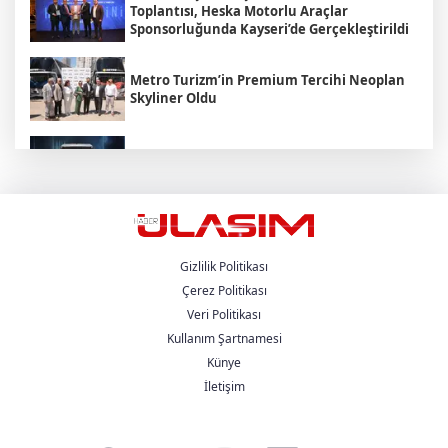
Toplantısı, Heska Motorlu Araçlar
Sponsorluğunda Kayseri’de Gerçekleştirildi
Metro Turizm’in Premium Tercihi Neoplan
Skyliner Oldu
Mercedes-Benz Türk Dijital Hizmetleriyle
Filo Yönetiminde Yeni Dönem
Kozlu Gıda Scania Filosunu Büyütüyor
Gizlilik Politikası
Çerez Politikası
Mercedes-Benz Türk’ün Kamyon Odaklı İlk
Veri Politikası
Bayisi Heska Ankara Faaliyetlerine Daha da
Kullanım Şartnamesi
Güçlü Devam Ediyor
Künye
İletişim
Onaylar Ekspress'in Filosundaki Renault
Trucks Oranı, Yüzde 50'ye Ulaştı