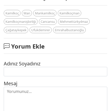
Kamilkoç
Man
Mankamilkoç
Kamilkoçman
Kamilkoçmanişbirliği
Cancansu
Mehmettürkyılmaz
Çağataykepek
Ufukdemirer
Emrahalbustanoğlu
Yorum Ekle
Adınız Soyadınız
Mesaj