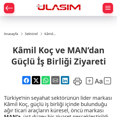
mat
Anasayfa
Sektörel
Kâmil
Koç ve
MAN’dan
Kâmil Koç ve MAN’dan
Güçlü İş
Birliği
Ziyareti
Güçlü İş Birliği Ziyareti
Türkiye’nin seyahat sektörünün lider markası
Kâmil Koç, güçlü iş birliği içinde bulunduğu
ağır ticari araçların küresel, öncü markası
MAN’a
, üst düzey bir ziyaret gerçekleştirildi.