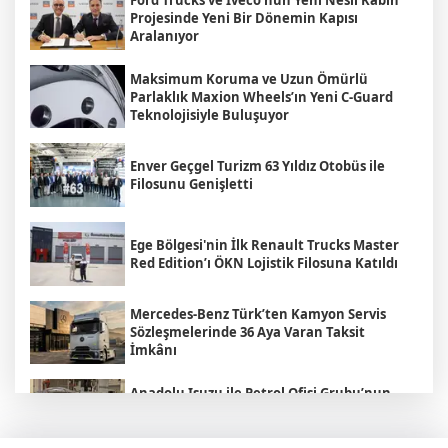
Projesinde Yeni Bir Dönemin Kapısı
Aralanıyor
Maksimum Koruma ve Uzun Ömürlü
Parlaklık Maxion Wheels’ın Yeni C-Guard
Teknolojisiyle Buluşuyor
Enver Geçgel Turizm 63 Yıldız Otobüs ile
Filosunu Genişletti
Ege Bölgesi'nin İlk Renault Trucks Master
Red Edition’ı ÖKN Lojistik Filosuna Katıldı
Mercedes-Benz Türk’ten Kamyon Servis
Sözleşmelerinde 36 Aya Varan Taksit
İmkânı
Anadolu Isuzu ile Petrol Ofisi Grubu’nun
Stratejik İş Birliği Üçüncü Yılında
Güçlenerek Devam Ediyor