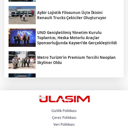
Aybir Lojistik Filosunun Üçte İkisini
Renault Trucks Çekiciler Oluşturuyor
UND Genişletilmiş Yönetim Kurulu
Toplantısı, Heska Motorlu Araçlar
Sponsorluğunda Kayseri’de Gerçekleştirildi
Metro Turizm’in Premium Tercihi Neoplan
Skyliner Oldu
Mercedes-Benz Türk Dijital Hizmetleriyle
Filo Yönetiminde Yeni Dönem
Kozlu Gıda Scania Filosunu Büyütüyor
Gizlilik Politikası
Çerez Politikası
Mercedes-Benz Türk’ün Kamyon Odaklı İlk
Veri Politikası
Bayisi Heska Ankara Faaliyetlerine Daha da