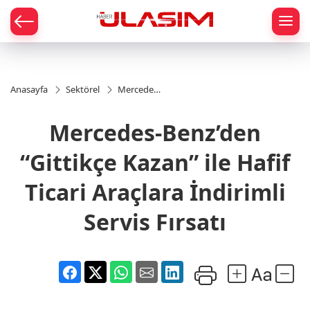
mat
Anasayfa
Sektörel
Mercedes-
Benz’den
“Gittikçe
Mercedes-Benz’den
Kazan” ile
Hafif
Ticari
“Gittikçe Kazan” ile Hafif
Araçlara
İndirimli
Ticari Araçlara İndirimli
Servis
Fırsatı
Servis Fırsatı