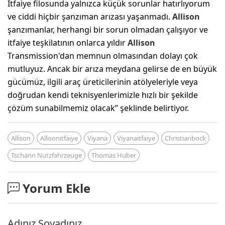
İtfaiye filosunda yalnızca küçük sorunlar hatırlıyorum
ve ciddi hiçbir şanzıman arızası yaşanmadı.
Allison
şanzımanlar, herhangi bir sorun olmadan çalışıyor ve
itfaiye teşkilatının onlarca yıldır
Allison
Transmission'dan memnun olmasından dolayı çok
mutluyuz. Ancak bir arıza meydana gelirse de en büyük
gücümüz, ilgili araç üreticilerinin atölyeleriyle veya
doğrudan kendi teknisyenlerimizle hızlı bir şekilde
çözüm sunabilmemiz olacak” şeklinde belirtiyor.
Allison
Allisonitfaiye
Viyana
Viyanaitfaiye
Christianbock
Tschann Nutzfahrzeuge
Thomas Huber
Yorum Ekle
Adınız Soyadınız