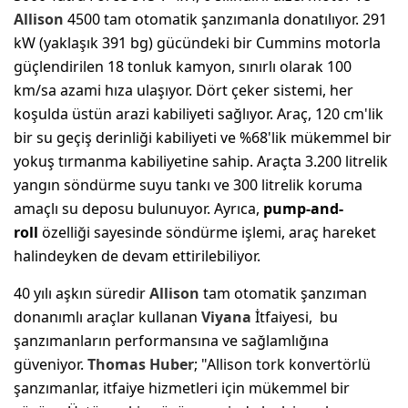
Allison
4500 tam otomatik şanzımanla donatılıyor. 291
kW (yaklaşık 391 bg) gücündeki bir Cummins motorla
güçlendirilen 18 tonluk kamyon, sınırlı olarak 100
km/sa azami hıza ulaşıyor. Dört çeker sistemi, her
koşulda üstün arazi kabiliyeti sağlıyor. Araç, 120 cm'lik
bir su geçiş derinliği kabiliyeti ve %68'lik mükemmel bir
yokuş tırmanma kabiliyetine sahip. Araçta 3.200 litrelik
yangın söndürme suyu tankı ve 300 litrelik koruma
amaçlı su deposu bulunuyor. Ayrıca,
pump-and-
roll
özelliği sayesinde söndürme işlemi, araç hareket
halindeyken de devam ettirilebiliyor.
40 yılı aşkın süredir
Allison
tam otomatik şanzıman
donanımlı araçlar kullanan
Viyana
İtfaiyesi, bu
şanzımanların performansına ve sağlamlığına
güveniyor.
Thomas Huber
; "Allison tork konvertörlü
şanzımanlar, itfaiye hizmetleri için mükemmel bir