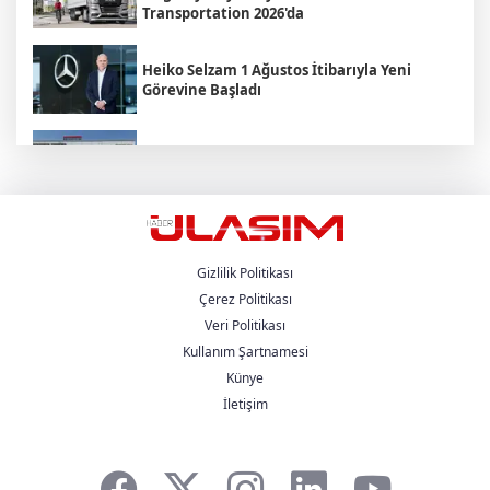
Transportation 2026'da
Heiko Selzam 1 Ağustos İtibarıyla Yeni
Görevine Başladı
Aybir Lojistik Filosunun Üçte İkisini
Renault Trucks Çekiciler Oluşturuyor
UND Genişletilmiş Yönetim Kurulu
Toplantısı, Heska Motorlu Araçlar
Sponsorluğunda Kayseri’de Gerçekleştirildi
Gizlilik Politikası
Çerez Politikası
Veri Politikası
Metro Turizm’in Premium Tercihi Neoplan
Skyliner Oldu
Kullanım Şartnamesi
Künye
İletişim
Mercedes-Benz Türk Dijital Hizmetleriyle
Filo Yönetiminde Yeni Dönem