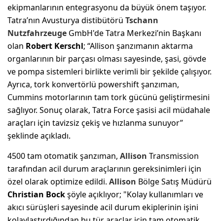
ekipmanlarının entegrasyonu da büyük önem taşıyor.
Tatra’nın Avusturya distibütörü
Tschann
Nutzfahrzeuge
GmbH'de Tatra Merkezi’nin Başkanı
olan
Robert Kerschl
; “Allison şanzımanın aktarma
organlarının bir parçası olması sayesinde, şasi, gövde
ve pompa sistemleri birlikte verimli bir şekilde çalışıyor.
Ayrıca, tork konvertörlü powershift şanzıman,
Cummins motorlarının tam tork gücünü geliştirmesini
sağlıyor. Sonuç olarak, Tatra Force şasisi acil müdahale
araçları için tavizsiz çekiş ve hızlanma sunuyor”
şeklinde açıkladı.
4500 tam otomatik şanzıman,
Allison
Transmission
tarafından acil durum araçlarının gereksinimleri için
özel olarak optimize edildi.
Allison
Bölge Satış Müdürü
Christian Bock
şöyle açıklıyor; "Kolay kullanımları ve
akıcı sürüşleri sayesinde acil durum ekiplerinin işini
kolaylaştırdığından bu tür araçlar için tam otomatik