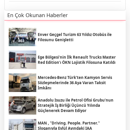
En Çok Okunan Haberler
Enver Geçgel Turizm 63 Yıldız Otobüs ile
Filosunu Genişletti
Ege Bölgesi'nin İlk Renault Trucks Master
Red Edition’ı ÖKN Lojistik Filosuna Katıldı
Mercedes-Benz Türk’ten Kamyon Servis
Sözleşmelerinde 36 Aya Varan Taksit
İmkânı
Anadolu Isuzu ile Petrol Ofisi Grubu’nun
Stratejik İş Birliği Üçüncü Yılında
Güçlenerek Devam Ediyor
MAN , "Driving. People. Partner."
Sloganıyla Eylül Ayındaki IAA