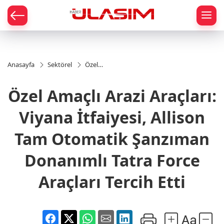
mat
Anasayfa
Sektörel
Özel
Amaçlı
Arazi
Özel Amaçlı Arazi Araçları:
Araçları:
Viyana
İtfaiyesi,
Viyana İtfaiyesi, Allison
Allison
Tam
Tam Otomatik Şanzıman
Otomatik
Şanzıman
Donanımlı Tatra Force
Donanımlı
Tatra
Force
Araçları Tercih Etti
Araçları
Tercih Etti