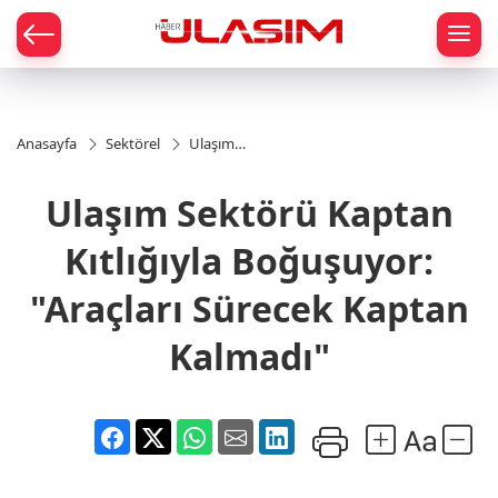
mat
Anasayfa
Sektörel
Ulaşım
Sektörü
Kaptan
Ulaşım Sektörü Kaptan
Kıtlığıyla
Boğuşuyor:
"Araçları
Kıtlığıyla Boğuşuyor:
Sürecek
Kaptan
"Araçları Sürecek Kaptan
Kalmadı"
Kalmadı"