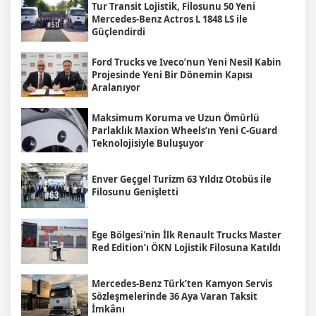
Tur Transit Lojistik, Filosunu 50 Yeni
Mercedes-Benz Actros L 1848 LS ile
Güçlendirdi
Ford Trucks ve Iveco’nun Yeni Nesil Kabin
Projesinde Yeni Bir Dönemin Kapısı
Aralanıyor
Maksimum Koruma ve Uzun Ömürlü
Parlaklık Maxion Wheels’ın Yeni C-Guard
Teknolojisiyle Buluşuyor
Enver Geçgel Turizm 63 Yıldız Otobüs ile
Filosunu Genişletti
Ege Bölgesi'nin İlk Renault Trucks Master
Red Edition’ı ÖKN Lojistik Filosuna Katıldı
Mercedes-Benz Türk’ten Kamyon Servis
Sözleşmelerinde 36 Aya Varan Taksit
İmkânı