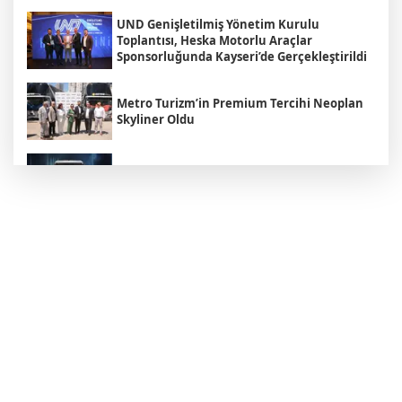
UND Genişletilmiş Yönetim Kurulu
Toplantısı, Heska Motorlu Araçlar
Sponsorluğunda Kayseri’de Gerçekleştirildi
Metro Turizm’in Premium Tercihi Neoplan
Skyliner Oldu
Mercedes-Benz Türk Dijital Hizmetleriyle
Filo Yönetiminde Yeni Dönem
Kozlu Gıda Scania Filosunu Büyütüyor
Mercedes-Benz Türk’ün Kamyon Odaklı İlk
Bayisi Heska Ankara Faaliyetlerine Daha da
Güçlü Devam Ediyor
Onaylar Ekspress'in Filosundaki Renault
Trucks Oranı, Yüzde 50'ye Ulaştı