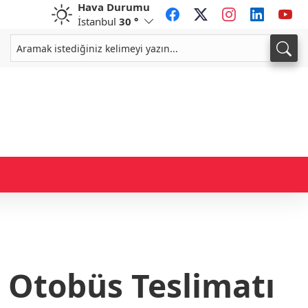
Hava Durumu
İstanbul
30 °
CHF
CAD
58,7381
%-0,32
33,9853
%0,13
i Otobüs Teslimatı