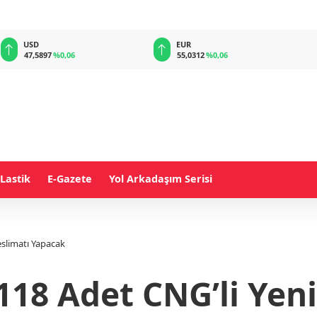
EUR
GBP
55,0312
%0,06
64,1972
%0,18
Lastik
E-Gazete
Yol Arkadaşım Serisi
eslimatı Yapacak
118 Adet CNG’li Yen