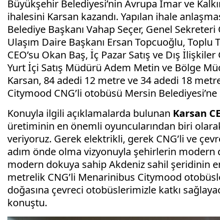
Büyükşehir Belediyesi’nin Avrupa İmar ve Kalkın
ihalesini Karsan kazandı. Yapılan ihale anlaşm
Belediye Başkanı Vahap Seçer, Genel Sekreteri
Ulaşım Daire Başkanı Ersan Topcuoğlu, Toplu
CEO’su Okan Baş, İç Pazar Satış ve Dış İlişkil
Yurt İçi Satış Müdürü Adem Metin ve Bölge Müdür
Karsan, 84 adedi 12 metre ve 34 adedi 18 met
Citymood CNG’li otobüsü Mersin Belediyesi’ne 2
Konuyla ilgili açıklamalarda bulunan
Karsan C
üretiminin en önemli oyuncularından biri olara
veriyoruz. Gerek elektrikli, gerek CNG’li ve çe
adım önde olma vizyonuyla şehirlerin modern 
modern dokuya sahip Akdeniz sahil şeridinin e
metrelik CNG’li Menarinibus Citymood otobüsle
doğasına çevreci otobüslerimizle katkı sağlay
konuştu.