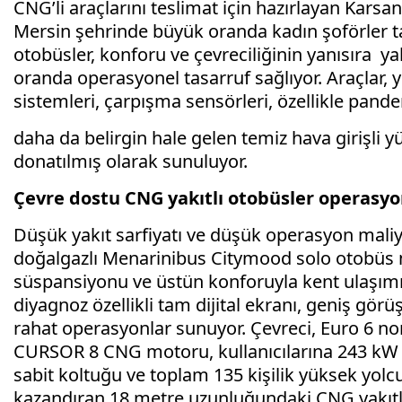
CNG’li araçlarını teslimat için hazırlayan Karsan
Mersin şehrinde büyük oranda kadın şoförler ta
otobüsler, konforu ve çevreciliğinin yanısıra yak
oranda operasyonel tasarruf sağlıyor. Araçlar, 
sistemleri, çarpışma sensörleri, özellikle pan
daha da belirgin hale gelen temiz hava girişli y
donatılmış olarak sunuluyor.
Çevre dostu CNG yakıtlı otobüsler operasyo
Düşük yakıt sarfiyatı ve düşük operasyon maliye
doğalgazlı Menarinibus Citymood solo otobüs m
süspansiyonu ve üstün konforuyla kent ulaşımı
diyagnoz özellikli tam dijital ekranı, geniş gör
rahat operasyonlar sunuyor. Çevreci, Euro 6 no
CURSOR 8 CNG motoru, kullanıcılarına 243 kW
sabit koltuğu ve toplam 135 kişilik yüksek yolcu 
kazandıran 18 metre uzunluğundaki CNG yakıt