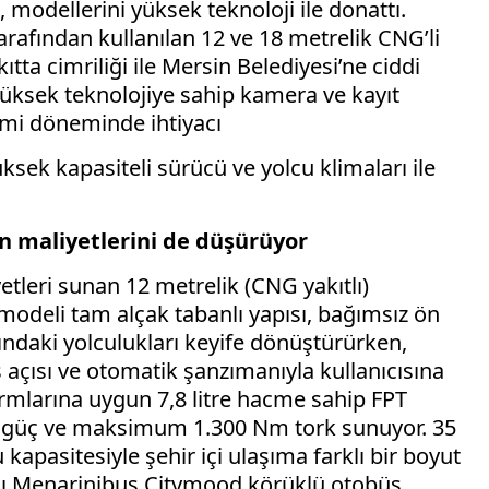
, modellerini yüksek teknoloji ile donattı.
rafından kullanılan 12 ve 18 metrelik CNG’li
ıtta cimriliği ile Mersin Belediyesi’ne ciddi
yüksek teknolojiye sahip kamera ve kayıt
demi döneminde ihtiyacı
üksek kapasiteli sürücü ve yolcu klimaları ile
n maliyetlerini de düşürüyor
tleri sunan 12 metrelik (CNG yakıtlı)
odeli tam alçak tabanlı yapısı, bağımsız ön
ndaki yolculukları keyife dönüştürürken,
üş açısı ve otomatik şanzımanıyla kullanıcısına
rmlarına uygun 7,8 litre hacme sahip FPT
 güç ve maksimum 1.300 Nm tork sunuyor. 35
kapasitesiyle şehir içi ulaşıma farklı bir boyut
lı Menarinibus Citymood körüklü otobüs