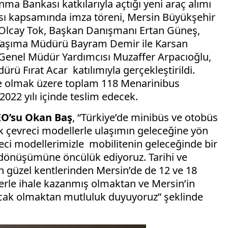
ma Bankası katkılarıyla açtığı yeni araç alımı
ası kapsamında imza töreni, Mersin Büyükşehir
 Olcay Tok, Başkan Danışmanı Ertan Güneş,
 Taşıma Müdürü Bayram Demir ile Karsan
er Genel Müdür Yardımcısı Muzaffer Arpacıoğlu,
ü Fırat Acar katılımıyla gerçekleştirildi.
re olmak üzere toplam 118 Menarinibus
022 yılı içinde teslim edecek.
EO’su Okan Baş
, “Türkiye’de minibüs ve otobüs
k çevreci modellerle ulaşımın geleceğine yön
vreci modellerimizle mobilitenin geleceğinde bir
dönüşümüne öncülük ediyoruz. Tarihi ve
n güzel kentlerinden Mersin’de de 12 ve 18
rle ihale kazanmış olmaktan ve Mersin’in
acak olmaktan mutluluk duyuyoruz” şeklinde