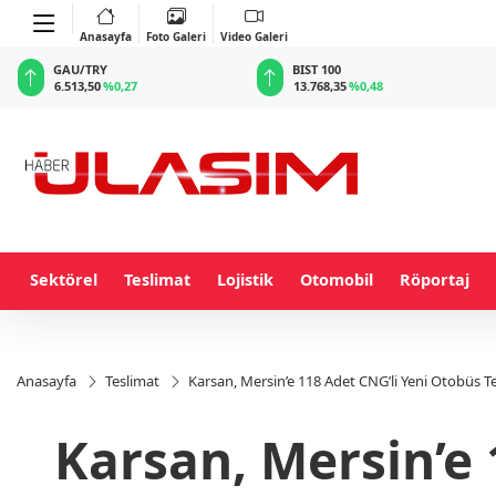
Anasayfa
Foto Galeri
Video Galeri
BIST 100
USD
13.768,35
%0,48
47,5897
%0,06
Sektörel
Teslimat
Lojistik
Otomobil
Röportaj
Anasayfa
Teslimat
Karsan, Mersin’e 118 Adet CNG’li Yeni Otobüs T
Karsan, Mersin’e 