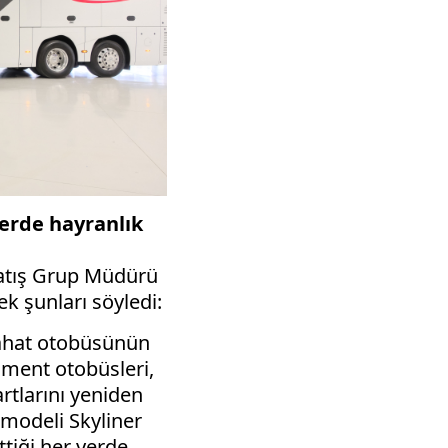
yerde hayranlık
atış Grup Müdürü
rek şunları söyledi:
eyahat otobüsünün
gment otobüsleri,
rtlarını yeniden
t modeli Skyliner
ttiği her yerde