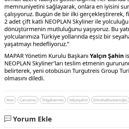
memnuniyetini sağlayarak, onlara en iyisini su
çalışıyoruz. Bugün de bir ilki gerçekleştirerek, 
2 adet çift katlı NEOPLAN Skyliner ile yolculuğ
dönüştürmenin mutluluğunu yaşıyoruz. Bu yatır
yolcularımıza Türkiye yollarında eşsiz bir seya
yaşatmayı hedefliyoruz.”
MAPAR Yönetim Kurulu Başkanı
Yalçın Şahin
is
NEOPLAN Skyliner’ları teslim etmenin gururunu
belirterek, yeni otobüsün Turgutreis Group Turi
olmasını diledi.
Man
Cancansu
Tolgahanreis
Yalçınşahin
Emrahalbustanoğlu
Yorum Ekle