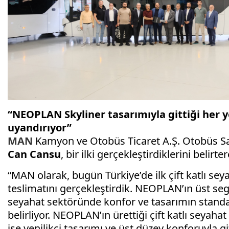
“NEOPLAN Skyliner tasarımıyla gittiği her 
uyandırıyor”
MAN
Kamyon ve Otobüs Ticaret A.Ş. Otobüs S
Can Cansu
, bir ilki gerçekleştirdiklerini belirte
“MAN olarak, bugün Türkiye’de ilk çift katlı s
teslimatını gerçekleştirdik. NEOPLAN’ın üst se
seyahat sektöründe konfor ve tasarımın standa
belirliyor. NEOPLAN’ın ürettiği çift katlı seyaha
ise yenilikçi tasarımı ve üst düzey konforuyla gi