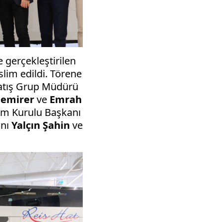
 gerçekleştirilen
slim edildi. Törene
atış Grup Müdürü
Demirer
ve
Emrah
im Kurulu Başkanı
anı
Yalçın Şahin
ve