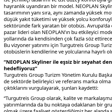
hayranlık uyandıran bir model. NEOPLAN Skylin
tasarımının yanı sıra, aynı zamanda yüksek mot
düşük yakıt tüketimi ve yüksek yolcu konforuy
sektöründe fark yaratan bir otobüs. Avrupa’da ç
pazar lideri olan NEOPLAN’ın bu etkileyici mode
yollarında da kendisinden çok fazla söz ettire
Bu vizyoner yatırımı için Turgutreis Group Turiz
otobüslerin kendilerine ve yolcularına hayırlı o
“NEOPLAN Skyliner ile eşsiz bir seyahat de
hedefliyoruz”
Turgutreis Group Turizm Yönetim Kurulu Başk
de sektörde belirleyici ve referans marka olma 
çıktıklarını vurgulayarak, şunları kaydetti:
“Turgutreis Group olarak, kalite ve markalaş
yatırımlarında da bu noktaya odaklanan bir gr
olmak üzere faaliyet gösterdiğimiz her alanda s