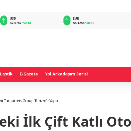
EUR
GBP
55,1254
%0,32
64,3468
%0,38
Lastik
E-Gazete
Yol Arkadaşım Serisi
ını Turgutreis Group Turizm’e Yaptı
ki İlk Çift Katlı Ot