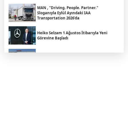
MAN , "Driving. People. Partner."
Sloganıyla Eylül Ayındaki IAA
Transportation 2026'da
Heiko Selzam 1 Ağustos İtibarıyla Yeni
Görevine Başladı
Aybir Lojistik Filosunun Üçte İkisini
Renault Trucks Çekiciler Oluşturuyor
UND Genişletilmiş Yönetim Kurulu
Toplantısı, Heska Motorlu Araçlar
Sponsorluğunda Kayseri’de Gerçekleştirildi
Metro Turizm’in Premium Tercihi Neoplan
Skyliner Oldu
Mercedes-Benz Türk Dijital Hizmetleriyle
Filo Yönetiminde Yeni Dönem