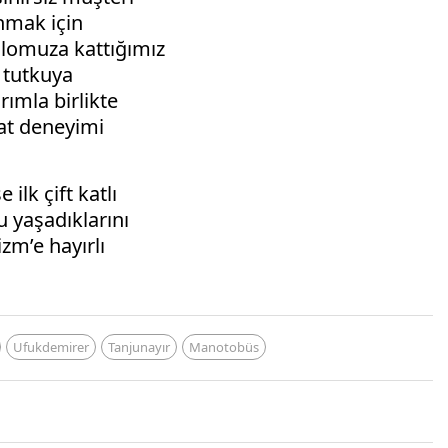
nmak için
filomuza kattığımız
u tutkuya
ımla birlikte
hat deneyimi
e ilk çift katlı
 yaşadıklarını
zm’e hayırlı
Ufukdemirer
Tanjunayır
Manotobüs