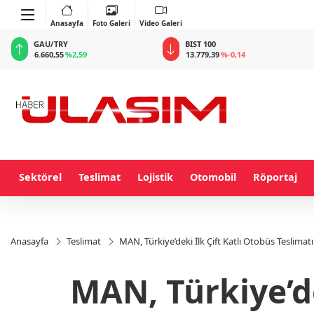
Anasayfa
Foto Galeri
Video Galeri
BIST 100
USD
13.779,39
%-0,14
47,6787
%0,18
Sektörel
Teslimat
Lojistik
Otomobil
Röportaj
Anasayfa
Teslimat
MAN, Türkiye’deki İlk Çift Katlı Otobüs Teslimat
MAN, Türkiye’de