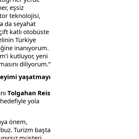
er, eşsiz
or teknolojisi,
la da seyahat
ift katlı otobüste
linin Türkiye
ceğine inanıyorum.
m’i kutluyor, yeni
lmasını diliyorum.”
neyimi yaşatmayı
anı
Tolgahan Reis
hedefiyle yola
maya önem,
ubuz. Turizm başta
ınırsız müşteri