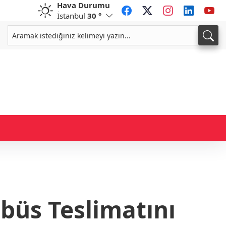
Hava Durumu
İstanbul
30 °
CHF
CAD
59,0083
%0,82
34,1883
%0,73
obüs Teslimatını