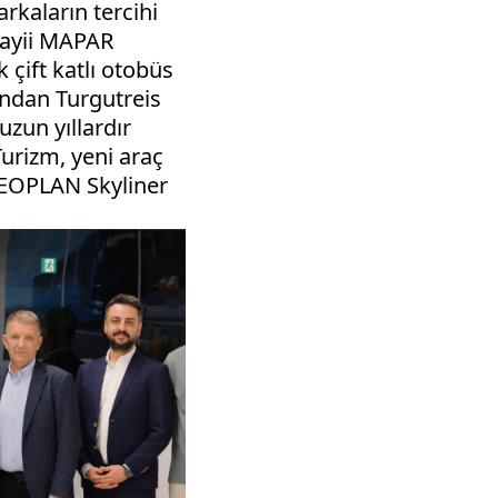
rkaların tercihi
 Bayii MAPAR
k çift katlı otobüs
ından Turgutreis
uzun yıllardır
urizm, yeni araç
 NEOPLAN Skyliner