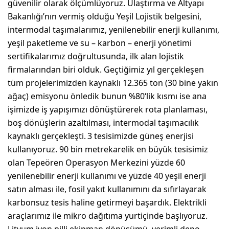
güvenilir olarak ölçümlüyoruz. Ulaştırma ve Altyapı
Bakanlığı’nın vermiş olduğu Yeşil Lojistik belgesini,
intermodal taşımalarımız, yenilenebilir enerji kullanımı,
yeşil paketleme ve su – karbon – enerji yönetimi
sertifikalarımız doğrultusunda, ilk alan lojistik
firmalarından biri olduk. Geçtiğimiz yıl gerçekleşen
tüm projelerimizden kaynaklı 12.365 ton (30 bine yakın
ağaç) emisyonu önledik bunun %80‘lik kısmı ise ana
işimizde iş yapışımızı dönüştürerek rota planlaması,
boş dönüşlerin azaltılması, intermodal taşımacılık
kaynaklı gerçekleşti. 3 tesisimizde güneş enerjisi
kullanıyoruz. 90 bin metrekarelik en büyük tesisimiz
olan Tepeören Operasyon Merkezini yüzde 60
yenilenebilir enerji kullanımı ve yüzde 40 yeşil enerji
satın alması ile, fosil yakıt kullanımını da sıfırlayarak
karbonsuz tesis haline getirmeyi başardık. Elektrikli
araçlarımız ile mikro dağıtıma yurtiçinde başlıyoruz.
Lityum iyon pilli ekipman dönüşümü, verimli depo