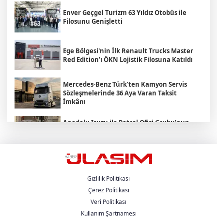
Enver Geçgel Turizm 63 Yıldız Otobüs ile
Filosunu Genişletti
Ege Bölgesi'nin İlk Renault Trucks Master
Red Edition’ı ÖKN Lojistik Filosuna Katıldı
Mercedes-Benz Türk’ten Kamyon Servis
Sözleşmelerinde 36 Aya Varan Taksit
İmkânı
Anadolu Isuzu ile Petrol Ofisi Grubu’nun
Stratejik İş Birliği Üçüncü Yılında
Güçlenerek Devam Ediyor
MAN , "Driving. People. Partner."
Sloganıyla Eylül Ayındaki IAA
Transportation 2026'da
Gizlilik Politikası
Çerez Politikası
Veri Politikası
Heiko Selzam 1 Ağustos İtibarıyla Yeni
Görevine Başladı
Kullanım Şartnamesi