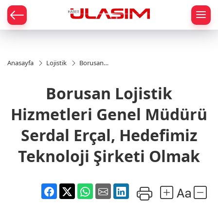
mat
Anasayfa
Lojistik
Borusan
Lojistik
Hizmetleri
Borusan Lojistik
Genel
Müdürü
Serdal
Hizmetleri Genel Müdürü
Erçal,
Hedefimiz
Serdal Erçal, Hedefimiz
Teknoloji
Şirketi
Teknoloji Şirketi Olmak
Olmak