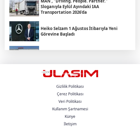
MAN , "Driving. People. Partner."
Sloganıyla Eylül Ayındaki IAA
Transportation 2026'da
Heiko Selzam 1 Ağustos İtibarıyla Yeni
Görevine Başladı
Aybir Lojistik Filosunun Üçte İkisini
Renault Trucks Çekiciler Oluşturuyor
UND Genişletilmiş Yönetim Kurulu
Toplantısı, Heska Motorlu Araçlar
Sponsorluğunda Kayseri’de Gerçekleştirildi
Gizlilik Politikası
Çerez Politikası
Veri Politikası
Metro Turizm’in Premium Tercihi Neoplan
Skyliner Oldu
Kullanım Şartnamesi
Künye
İletişim
Mercedes-Benz Türk Dijital Hizmetleriyle
Filo Yönetiminde Yeni Dönem