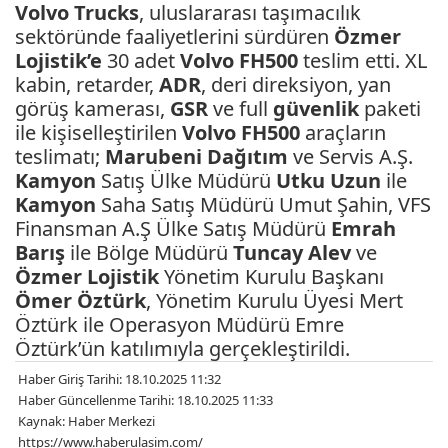
Volvo Trucks
, uluslararası taşımacılık
sektöründe faaliyetlerini sürdüren
Özmer
Lojistik’e
30 adet
Volvo FH500
teslim etti. XL
kabin, retarder,
ADR
, deri direksiyon, yan
görüş kamerası,
GSR
ve full
güvenlik
paketi
ile kişiselleştirilen
Volvo FH500
araçların
teslimatı;
Marubeni Dağıtım
ve Servis A.Ş.
Kamyon
Satış Ülke Müdürü
Utku Uzun
ile
Kamyon
Saha Satış Müdürü Umut Şahin, VFS
Finansman A.Ş Ülke Satış Müdürü
Emrah
Barış
ile Bölge Müdürü
Tuncay Alev
ve
Özmer
Lojistik
Yönetim Kurulu Başkanı
Ömer Öztürk
, Yönetim Kurulu Üyesi Mert
Öztürk ile Operasyon Müdürü Emre
Öztürk’ün katılımıyla gerçekleştirildi.
Haber Giriş Tarihi: 18.10.2025 11:32
Haber Güncellenme Tarihi: 18.10.2025 11:33
Kaynak: Haber Merkezi
https://www.haberulasim.com/