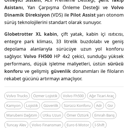
Asistanı
, Yan Çarpışma Önleme Desteği ve
Volvo
Dinamik Direksiyon
(VDS) ile
Pilot Assist
yarı otonom
sürüş teknolojilerini standart olarak sunuyor.
Globetrotter XL kabin
, çift yatak, kabin içi ısıtıcısı,
entegre park kliması, 33 litrelik buzdolabı ve geniş
depolama alanlarıyla sürücüye uzun yol konforu
sağlıyor.
Volvo FH500
HP 4x2 çekici, sunduğu yüksek
performans, düşük işletme maliyetleri, üstün
sürücü
konforu
ve gelişmiş
güvenlik
donanımları ile filoların
rekabet gücünü artırmayı amaçlıyor.
Volvo Trucks
Özmer Lojistik
Volvo Fh500
Ağır Ticari Araç
Kamyon
Lojistik
Güvenlik
Sürücü Konforu
Adr
Gsr
Marubeni Dağıtım
Utku Uzun
Ömer Öztürk
Emrah Barış
Tuncay Alev
Volvo Finansman
Euro 6 Motor
I-Shift