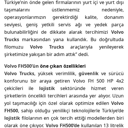
Türkiye’nin önde gelen firmalarının yurt içi ve yurt dışı
taşımalarını üstlenmemiz nedeniyle,
operasyonlarımızın gerektirdiği kalite, donanım
seviyesi, geniş yetkili servis ağı ve yedek parça
bulunabilirliğini de dikkate alarak tercihimizi
Volvo
Trucks
markasından yana kullandık. Bu doğrultuda
filomuzu
Volvo Trucks
araçlarıyla yenileyerek
şirketimize yakışan bir adım attık” dedi.
Volvo FH500’ün
öne çıkan özellikleri
Volvo Trucks
, yüksek verimlilik,
güvenlik
ve sürücü
konforunu bir araya getiren Volvo FH 500 HP 4x2
çekicileri ile
lojistik
sektöründe hizmet veren
şirketlerin öncelikli tercihleri arasında yer alıyor. Uzun
yol taşımacılığı için özel olarak optimize edilen
Volvo
FH500
, sahip olduğu yenilikçi teknolojilerle Türkiye’de
lojistik
filolarının en çok tercih ettiği modellerden biri
olarak öne çıkıyor.
Volvo FH500’de
kullanılan 13 litrelik