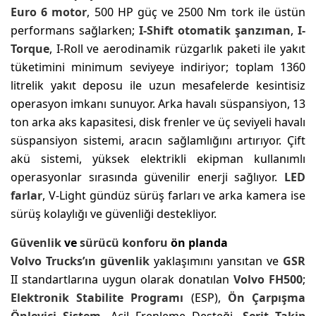
Euro 6 motor
, 500 HP güç ve 2500 Nm tork ile üstün
performans sağlarken;
I-Shift
otomatik şanzıman
,
I-
Torque
, I-Roll ve aerodinamik rüzgarlık paketi ile yakıt
tüketimini minimum seviyeye indiriyor; toplam 1360
litrelik yakıt deposu ile uzun mesafelerde kesintisiz
operasyon imkanı sunuyor. Arka havalı süspansiyon, 13
ton arka aks kapasitesi, disk frenler ve üç seviyeli havalı
süspansiyon sistemi, aracın sağlamlığını artırıyor. Çift
akü sistemi, yüksek elektrikli ekipman kullanımlı
operasyonlar sırasında güvenilir enerji sağlıyor.
LED
farlar
, V-Light gündüz sürüş farları ve arka kamera ise
sürüş kolaylığı ve güvenliği destekliyor.
Güvenlik
ve
sürücü konforu
ön planda
Volvo Trucks’ın
güvenlik
yaklaşımını yansıtan ve
GSR
II standartlarına uygun olarak donatılan
Volvo FH500
;
Elektronik Stabilite Programı
(ESP),
Ön Çarpışma
Önleyici Sistem
, Acil Frenleme Desteği,
Şerit Takip