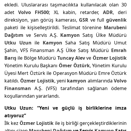
ekledi. Uluslararası taşımacılıkta kullanılacak olan 30
adet
Volvo FH500
; XL kabin, retarder,
ADR
, deri
direksiyon, yan görüş kamerası,
GSR
ve full
güvenlik
paketi ile kişiselleştirildi. Teslimat törenine
Marubeni
Dağıtım
ve Servis A.Ş.
Kamyon
Satış Ülke Müdürü
Utku Uzun
ile
Kamyon
Saha Satış Müdürü Umut
Şahin, VFS Finansman A.Ş Ülke Satış Müdürü
Emrah
Barış
ile Bölge Müdürü
Tuncay Alev
ve
Özmer
Lojistik
Yönetim Kurulu Başkanı
Ömer Öztürk
, Yönetim Kurulu
Üyesi Mert Öztürk ile Operasyon Müdürü Emre Öztürk
katıldı.
Özmer
Lojistik
, yeni
kamyon
alımlarında
Volvo
Finansman
A.Ş. (VFS) tarafından sağlanan ödeme
koşullarından yararlandı.
Utku Uzun: “Yeni ve güçlü iş birliklerine imza
atıyoruz”
İlk kez
Özmer
Lojistik
ile iş birliği gerçekleştirdiklerinin
altını çizen
Marubeni Dağıtım
ve Servis
Kamyon
Satış