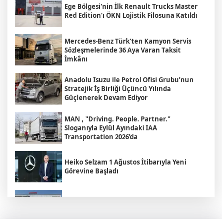
Ege Bölgesi'nin İlk Renault Trucks Master
Red Edition’ı ÖKN Lojistik Filosuna Katıldı
Mercedes-Benz Türk’ten Kamyon Servis
Sözleşmelerinde 36 Aya Varan Taksit
İmkânı
Anadolu Isuzu ile Petrol Ofisi Grubu’nun
Stratejik İş Birliği Üçüncü Yılında
Güçlenerek Devam Ediyor
MAN , "Driving. People. Partner."
Sloganıyla Eylül Ayındaki IAA
Transportation 2026'da
Heiko Selzam 1 Ağustos İtibarıyla Yeni
Görevine Başladı
Aybir Lojistik Filosunun Üçte İkisini
Renault Trucks Çekiciler Oluşturuyor