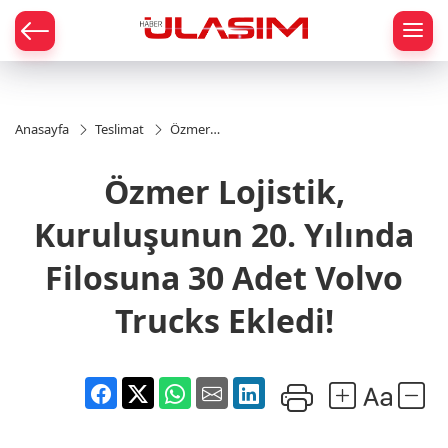
mat
Anasayfa
Teslimat
Özmer
Lojistik,
Kuruluşunun
Özmer Lojistik,
20. Yılında
Filosuna 30
Adet Volvo
Kuruluşunun 20. Yılında
Trucks
Ekledi!
Filosuna 30 Adet Volvo
Trucks Ekledi!