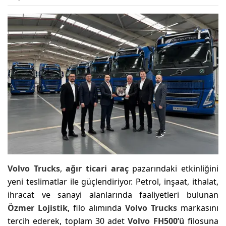
Volvo Trucks
,
ağır ticari araç
pazarındaki etkinliğini
yeni teslimatlar ile güçlendiriyor. Petrol, inşaat, ithalat,
ihracat ve sanayi alanlarında faaliyetleri bulunan
Özmer
Lojistik
, filo alımında
Volvo Trucks
markasını
tercih ederek, toplam 30 adet
Volvo FH500’ü
filosuna