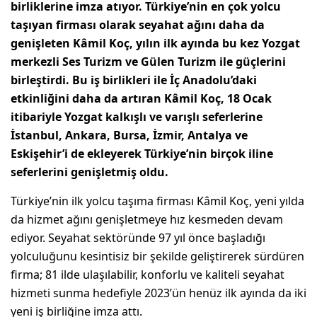
birliklerine imza atıyor. T
ürkiye’nin en çok yolcu
taşıyan firması olarak
seyahat ağını daha da
genişleten
Kâmil Koç, yılın ilk ayında bu kez Yozgat
merkezli Ses Turizm ve Gülen Turizm ile güçlerini
birleştirdi. Bu iş birlikleri ile İç Anadolu’daki
etkinliğini daha da artıran Kâmil Koç, 18 Ocak
itibariyle Yozgat kalkışlı ve varışlı seferlerine
İstanbul, Ankara, Bursa, İzmir, Antalya ve
Eskişehir’i de ekleyerek Türkiye’nin birçok iline
seferlerini genişletmiş oldu.
Türkiye’nin ilk yolcu taşıma firması Kâmil Koç, yeni yılda
da hizmet ağını genişletmeye hız kesmeden devam
ediyor. Seyahat sektöründe 97 yıl önce başladığı
yolculuğunu kesintisiz bir şekilde geliştirerek sürdüren
firma; 81 ilde ulaşılabilir, konforlu ve kaliteli seyahat
hizmeti sunma hedefiyle 2023’ün henüz ilk ayında da iki
yeni iş birliğine imza attı.