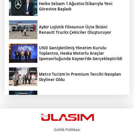
Heiko Selzam 1 Ağustos İtibarıyla Yeni
Görevine Başladı
Aybir Lojistik Filosunun Üçte İkisini
Renault Trucks Çekiciler Oluşturuyor
UND Genişletilmiş Yönetim Kurulu
Toplantısı, Heska Motorlu Araçlar
Sponsorluğunda Kayseri’de Gerçekleştirildi
Metro Turizm’in Premium Tercihi Neoplan
Skyliner Oldu
Mercedes-Benz Türk Dijital Hizmetleriyle
Filo Yönetiminde Yeni Dönem
Kozlu Gıda Scania Filosunu Büyütüyor
Gizlilik Politikası