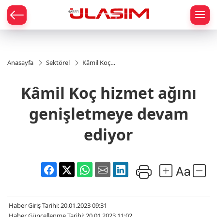
mat
Anasayfa
Sektörel
Kâmil Koç
hizmet ağını
genişletmeye
Kâmil Koç hizmet ağını
devam
ediyor
genişletmeye devam
ediyor
Haber Giriş Tarihi: 20.01.2023 09:31
Haber Güncellenme Tarihi: 20.01.2023 11:02