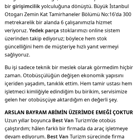
bir
girişimcilik
yolculuğuna dönüştü. Büyük İstanbul
Otogarı Zemin Kat Tamirhaneler Bölümü No:16'da 300
metrekarelik bir alanda 6 çalışanımızla hizmet
veriyoruz.
Yedek parça
stoklarımızı online sistem
üzerinden takip ediyoruz; böylece hem stok
güncelliğini hem de müşteriye hızlı yanıt vermeyi
sağlıyoruz.
Bu işi sadece teknik bir meslek olarak görmedim hiçbir
zaman. Otobüsçülüğün değişen ekonomik yapısını
içeriden yaşadım, tanıklık ettim. Hem tamir ustası hem
işletmeci kimliğiyle edindiğim bu birikim, servisimize
gelen her otobüsçüye aktardığım en değerli şey.
ARSLAN BAYRAM ABİMİN ÜZERİMDE EMEĞİ ÇOKTUR
Uzun yıllar boyunca
Best
Van
Turizm’de otobüs
çalıştırdım; hâlen farklı bir firmada da araç işletmeye
devam ediyorum.
Best
Van
Turizm sürecinde firma