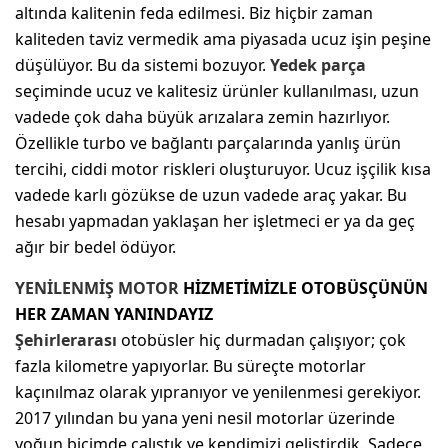
altında kalitenin feda edilmesi. Biz hiçbir zaman
kaliteden taviz vermedik ama piyasada ucuz işin peşine
düşülüyor. Bu da sistemi bozuyor.
Yedek parça
seçiminde ucuz ve kalitesiz ürünler kullanılması, uzun
vadede çok daha büyük arızalara zemin hazırlıyor.
Özellikle turbo ve bağlantı parçalarında yanlış ürün
tercihi, ciddi motor riskleri oluşturuyor. Ucuz işçilik kısa
vadede karlı gözükse de uzun vadede araç yakar. Bu
hesabı yapmadan yaklaşan her işletmeci er ya da geç
ağır bir bedel ödüyor.
YENİLENMİŞ MOTOR
HİZMETİMİZLE OTOBÜSÇÜNÜN
HER ZAMAN YANINDAYIZ
Şehirlerarası
otobüsler hiç durmadan çalışıyor; çok
fazla kilometre yapıyorlar. Bu süreçte motorlar
kaçınılmaz olarak yıpranıyor ve yenilenmesi gerekiyor.
2017 yılından bu yana yeni nesil motorlar üzerinde
yoğun biçimde çalıştık ve kendimizi geliştirdik. Sadece