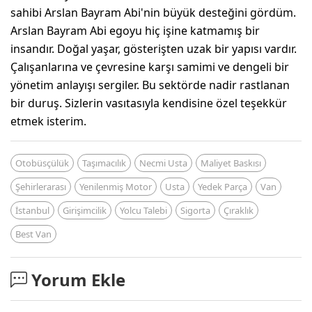
sahibi Arslan Bayram Abi'nin büyük desteğini gördüm.
Arslan Bayram Abi egoyu hiç işine katmamış bir
insandır. Doğal yaşar, gösterişten uzak bir yapısı vardır.
Çalışanlarına ve çevresine karşı samimi ve dengeli bir
yönetim anlayışı sergiler. Bu sektörde nadir rastlanan
bir duruş. Sizlerin vasıtasıyla kendisine özel teşekkür
etmek isterim.
Otobüsçülük
Taşımacılık
Necmi Usta
Maliyet Baskısı
Şehirlerarası
Yenilenmiş Motor
Usta
Yedek Parça
Van
İstanbul
Girişimcilik
Yolcu Talebi
Sigorta
Çıraklık
Best Van
Yorum Ekle