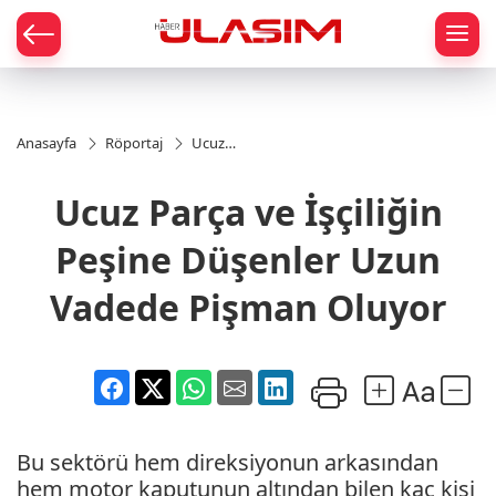
mat
Anasayfa
Röportaj
Ucuz
Parça ve
İşçiliğin
Ucuz Parça ve İşçiliğin
Peşine
Düşenler
Uzun
Peşine Düşenler Uzun
Vadede
Pişman
Vadede Pişman Oluyor
Oluyor
Bu sektörü hem direksiyonun arkasından
hem motor kaputunun altından bilen kaç kişi