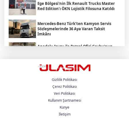
Ege Bölgesi'nin İlk Renault Trucks Master
Red Edition’ı ÖKN Lojistik Filosuna Katıldı
Mercedes-Benz Türk’ten Kamyon Servis
Sözleşmelerinde 36 Aya Varan Taksit
İmkânı
Anadolu Isuzu ile Petrol Ofisi Grubu’nun
Stratejik İş Birliği Üçüncü Yılında
Güçlenerek Devam Ediyor
MAN , "Driving. People. Partner."
Sloganıyla Eylül Ayındaki IAA
Transportation 2026'da
Gizlilik Politikası
Çerez Politikası
Veri Politikası
Heiko Selzam 1 Ağustos İtibarıyla Yeni
Görevine Başladı
Kullanım Şartnamesi
Künye
İletişim
Aybir Lojistik Filosunun Üçte İkisini
Renault Trucks Çekiciler Oluşturuyor