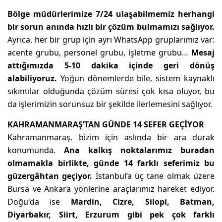
Bölge müdürlerimize 7/24 ulaşabilmemiz herhangi
bir sorun anında hızlı bir çözüm bulmamızı sağlıyor.
Ayrıca, her bir grup için ayrı WhatsApp gruplarımız var:
acente grubu, personel grubu, işletme grubu…
Mesaj
attığımızda 5-10 dakika içinde geri dönüş
alabiliyoruz.
Yoğun dönemlerde bile, sistem kaynaklı
sıkıntılar olduğunda çözüm süresi çok kısa oluyor, bu
da işlerimizin sorunsuz bir şekilde ilerlemesini sağlıyor.
KAHRAMANMARAŞ’TAN GÜNDE 14 SEFER GEÇİYOR
Kahramanmaraş, bizim için aslında bir ara durak
konumunda.
Ana kalkış noktalarımız buradan
olmamakla birlikte, günde 14 farklı seferimiz bu
güzergâhtan geçiyor.
İstanbul’a üç tane olmak üzere
Bursa ve Ankara yönlerine araçlarımız hareket ediyor.
Doğu'da ise
Mardin, Cizre, Silopi, Batman,
Diyarbakır, Siirt, Erzurum gibi pek çok farklı