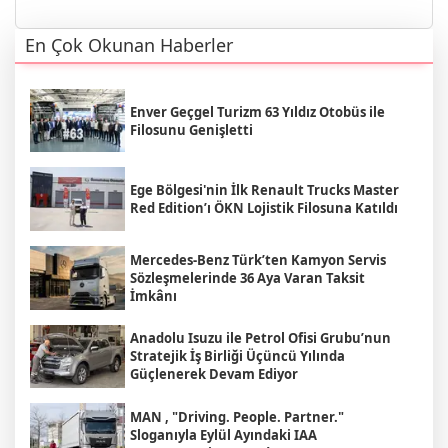
En Çok Okunan Haberler
Enver Geçgel Turizm 63 Yıldız Otobüs ile
Filosunu Genişletti
Ege Bölgesi'nin İlk Renault Trucks Master
Red Edition’ı ÖKN Lojistik Filosuna Katıldı
Mercedes-Benz Türk’ten Kamyon Servis
Sözleşmelerinde 36 Aya Varan Taksit
İmkânı
Anadolu Isuzu ile Petrol Ofisi Grubu’nun
Stratejik İş Birliği Üçüncü Yılında
Güçlenerek Devam Ediyor
MAN , "Driving. People. Partner."
Sloganıyla Eylül Ayındaki IAA