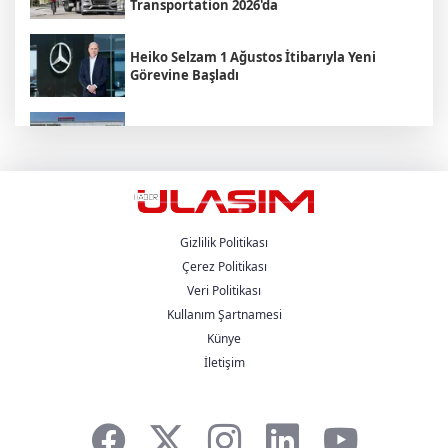
Transportation 2026'da
Heiko Selzam 1 Ağustos İtibarıyla Yeni
Görevine Başladı
Aybir Lojistik Filosunun Üçte İkisini
Renault Trucks Çekiciler Oluşturuyor
UND Genişletilmiş Yönetim Kurulu
Toplantısı, Heska Motorlu Araçlar
Sponsorluğunda Kayseri’de Gerçekleştirildi
Gizlilik Politikası
Çerez Politikası
Veri Politikası
Metro Turizm’in Premium Tercihi Neoplan
Skyliner Oldu
Kullanım Şartnamesi
Künye
İletişim
Mercedes-Benz Türk Dijital Hizmetleriyle
Filo Yönetiminde Yeni Dönem