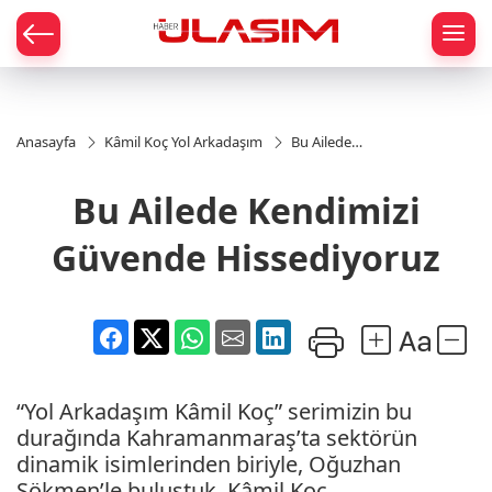
mat
Anasayfa
Kâmil Koç Yol Arkadaşım
Bu Ailede
Kendimizi
Güvende
Bu Ailede Kendimizi
Hissediyoruz
Güvende Hissediyoruz
“Yol Arkadaşım Kâmil Koç” serimizin bu
durağında Kahramanmaraş’ta sektörün
dinamik isimlerinden biriyle, Oğuzhan
Sökmen’le buluştuk. Kâmil Koç