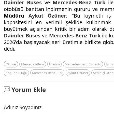
Daimler Buses
ve
Mercedes-Benz Türk
ile
otobüsü banttan indirmenin gururu ve memnun
Müdürü
Aykut Özüner
; "Bu kıymetli iş b
kapasitesini en verimli şekilde kullanma
büyütmek açısından kritik bir adım olarak de
Daimler Buses
ve
Mercedes-Benz Türk
ile k
2026'da başlayacak seri üretimle birlikte glob
dedi.
Otokar
Mercedes-Benz
Üretim
Mercedes-Benz Conecto
Iş Bir
Koç Topluluğu
Mercedes-Benz Türk
Aykut Özüner
Şehir Içi Oto
Yorum Ekle
Adınız Soyadınız