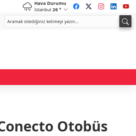
Hava Durumu
İstanbul
26 °
CHF
CAD
59,0083
%0,82
34,1883
%0,73
 Conecto Otobüs