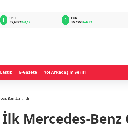
EUR
GBP
55,1254
%0,32
64,3468
%0,38
Lastik
E-Gazete
Yol Arkadaşım Serisi
büs Banttan İndi
 İlk Mercedes-Benz