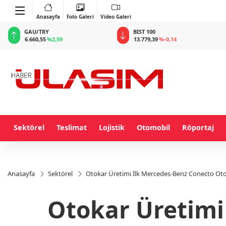
Anasayfa
Foto Galeri
Video Galeri
BIST 100
USD
13.779,39
%-0,14
47,6787
%0,18
Sektörel
Teslimat
Lojistik
Otomobil
Röportaj
Anasayfa
Sektörel
Otokar Üretimi İlk Mercedes-Benz Conecto Oto
Otokar Üretimi