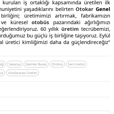
 kurulan iş ortaklığı kapsamında üretilen ilk
iyetini yaşadıklarını belirten
Otokar
Genel
irliğini; üretimimizi artırmak, fabrikamızın
k ve küresel
otobüs
pazarındaki ağırlığımızı
ğerlendiriyoruz. 60 yıllık
üretim
tecrübemizi,
urduğumuz bu güçlü iş birliğine taşıyoruz. Eylül
al üretici kimliğimizi daha da güçlendireceğiz"
liği
Sakarya
Daimler Buses
Otobüs
Seri Üretim
büs
Uluslararası Üretim