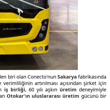
en biri olan Conecto'nun
Sakarya
fabrikasında
verimliliğinin artırılması açısından şirket için
en
iş birliği
, 60 yılı aşkın
üretim
deneyimiyle
lan
Otokar'ın
uluslararası
üretim
gücünü bir