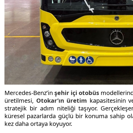
Mercedes-Benz’in
şehir içi
otobüs
modellerind
üretilmesi,
Otokar’ın
üretim
kapasitesinin ve 
stratejik bir adım niteliği taşıyor. Gerçekleş
küresel pazarlarda güçlü bir konuma sahip o
kez daha ortaya koyuyor.