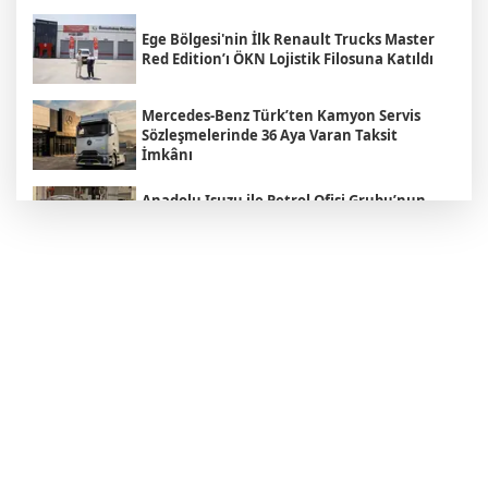
Ege Bölgesi'nin İlk Renault Trucks Master
Red Edition’ı ÖKN Lojistik Filosuna Katıldı
Mercedes-Benz Türk’ten Kamyon Servis
Sözleşmelerinde 36 Aya Varan Taksit
İmkânı
Anadolu Isuzu ile Petrol Ofisi Grubu’nun
Stratejik İş Birliği Üçüncü Yılında
Güçlenerek Devam Ediyor
MAN , "Driving. People. Partner."
Sloganıyla Eylül Ayındaki IAA
Transportation 2026'da
Heiko Selzam 1 Ağustos İtibarıyla Yeni
Görevine Başladı
Aybir Lojistik Filosunun Üçte İkisini
Renault Trucks Çekiciler Oluşturuyor