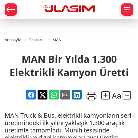
mat
Anasayfa
Sektörel
MAN Bir
Yılda
1.300
MAN Bir Yılda 1.300
Elektrikli
Kamyon
Üretti
Elektrikli Kamyon Üretti
MAN Truck & Bus, elektrikli kamyonların seri
üretimindeki ilk yılını yaklaşık 1.300 araçlık
üretimle tamamladı. Münih tesisinde
elektrikli ve dizel kamyonları aynı üretim