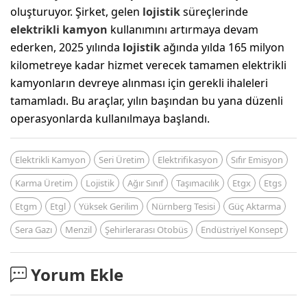
oluşturuyor. Şirket, gelen
lojistik
süreçlerinde
elektrikli kamyon
kullanımını artırmaya devam
ederken, 2025 yılında
lojistik
ağında yılda 165 milyon
kilometreye kadar hizmet verecek tamamen elektrikli
kamyonların devreye alınması için gerekli ihaleleri
tamamladı. Bu araçlar, yılın başından bu yana düzenli
operasyonlarda kullanılmaya başlandı.
Elektrikli Kamyon
Seri Üretim
Elektrifikasyon
Sıfır Emisyon
Karma Üretim
Lojistik
Ağır Sınıf
Taşımacılık
Etgx
Etgs
Etgm
Etgl
Yüksek Gerilim
Nürnberg Tesisi
Güç Aktarma
Sera Gazı
Menzil
Şehirlerarası Otobüs
Endüstriyel Konsept
Yorum Ekle