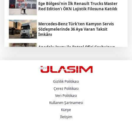
Ege Bölgesi'nin İlk Renault Trucks Master
Red Edition’ı ÖKN Lojistik Filosuna Katıldı
Mercedes-Benz Türk’ten Kamyon Servis
Sözleşmelerinde 36 Aya Varan Taksit
İmkânı
Anadolu Isuzu ile Petrol Ofisi Grubu’nun
Stratejik İş Birliği Üçüncü Yılında
Güçlenerek Devam Ediyor
MAN , "Driving. People. Partner."
Sloganıyla Eylül Ayındaki IAA
Transportation 2026'da
Gizlilik Politikası
Çerez Politikası
Veri Politikası
Heiko Selzam 1 Ağustos İtibarıyla Yeni
Görevine Başladı
Kullanım Şartnamesi
Künye
İletişim
Aybir Lojistik Filosunun Üçte İkisini
Renault Trucks Çekiciler Oluşturuyor